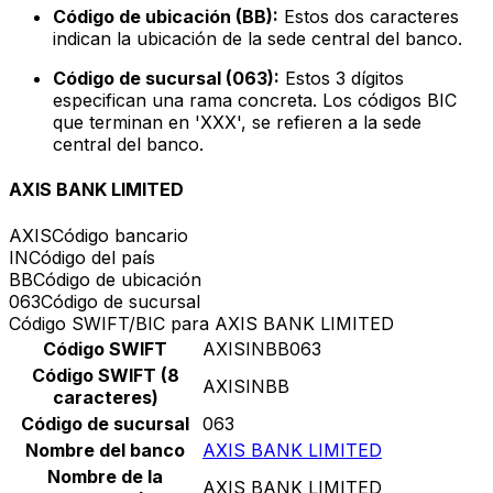
Código de ubicación (BB):
Estos dos caracteres
indican la ubicación de la sede central del banco.
Código de sucursal (063):
Estos 3 dígitos
especifican una rama concreta. Los códigos BIC
que terminan en 'XXX', se refieren a la sede
central del banco.
AXIS BANK LIMITED
AXIS
Código bancario
IN
Código del país
BB
Código de ubicación
063
Código de sucursal
Código SWIFT/BIC para AXIS BANK LIMITED
Código SWIFT
AXISINBB063
Código SWIFT (8
AXISINBB
caracteres)
Código de sucursal
063
Nombre del banco
AXIS BANK LIMITED
Nombre de la
AXIS BANK LIMITED