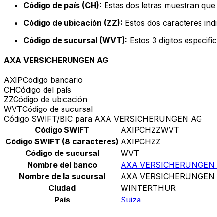
Código de país (CH):
Estas dos letras muestran que 
Código de ubicación (ZZ):
Estos dos caracteres indi
Código de sucursal (WVT):
Estos 3 dígitos especifi
AXA VERSICHERUNGEN AG
AXIP
Código bancario
CH
Código del país
ZZ
Código de ubicación
WVT
Código de sucursal
Código SWIFT/BIC para AXA VERSICHERUNGEN AG
Código SWIFT
AXIPCHZZWVT
Código SWIFT (8 caracteres)
AXIPCHZZ
Código de sucursal
WVT
Nombre del banco
AXA VERSICHERUNGEN
Nombre de la sucursal
AXA VERSICHERUNGEN
Ciudad
WINTERTHUR
País
Suiza