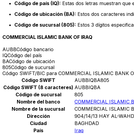
Código de país (IQ):
Estas dos letras muestran que e
Código de ubicación (BA):
Estos dos caracteres indi
Código de sucursal (805):
Estos 3 dígitos especific
COMMERCIAL ISLAMIC BANK OF IRAQ
AUBB
Código bancario
IQ
Código del país
BA
Código de ubicación
805
Código de sucursal
Código SWIFT/BIC para COMMERCIAL ISLAMIC BANK O
Código SWIFT
AUBBIQBA805
Código SWIFT (8 caracteres)
AUBBIQBA
Código de sucursal
805
Nombre del banco
COMMERCIAL ISLAMIC B
Nombre de la sucursal
COMMERCIAL ISLAMIC B
Dirección
904/14/13 HAY AL-WAH
Ciudad
BAGHDAD
País
Iraq