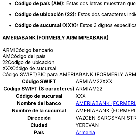
Código de país (AM):
Estas dos letras muestran que
Código de ubicación (22):
Estos dos caracteres indi
Código de sucursal (XXX):
Estos 3 dígitos especifi
AMERIABANK (FORMERLY ARMIMPEXBANK)
ARMI
Código bancario
AM
Código del país
22
Código de ubicación
XXX
Código de sucursal
Código SWIFT/BIC para AMERIABANK (FORMERLY AR
Código SWIFT
ARMIAM22XXX
Código SWIFT (8 caracteres)
ARMIAM22
Código de sucursal
XXX
Nombre del banco
AMERIABANK (FORMER
Nombre de la sucursal
AMERIABANK (FORMER
Dirección
VAZGEN SARGSYAN STR
Ciudad
YEREVAN
País
Armenia