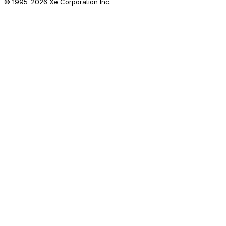
© 1995-
2026
Xe Corporation Inc.