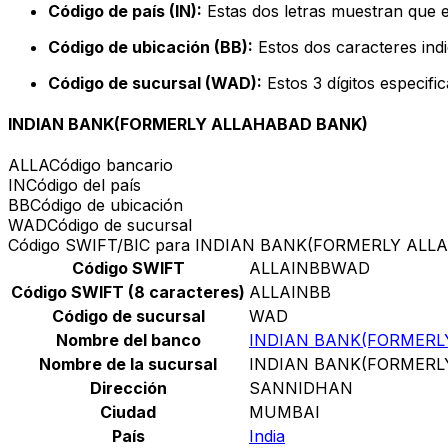
Código de país (IN):
Estas dos letras muestran que el
Código de ubicación (BB):
Estos dos caracteres indi
Código de sucursal (WAD):
Estos 3 dígitos especifi
INDIAN BANK(FORMERLY ALLAHABAD BANK)
ALLA
Código bancario
IN
Código del país
BB
Código de ubicación
WAD
Código de sucursal
Código SWIFT/BIC para INDIAN BANK(FORMERLY AL
Código SWIFT
ALLAINBBWAD
Código SWIFT (8 caracteres)
ALLAINBB
Código de sucursal
WAD
Nombre del banco
INDIAN BANK(FORMERL
Nombre de la sucursal
INDIAN BANK(FORMERL
Dirección
SANNIDHAN
Ciudad
MUMBAI
País
India