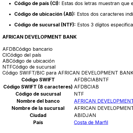
Código de país (CI):
Estas dos letras muestran que el
Código de ubicación (AB):
Estos dos caracteres indi
Código de sucursal (NTF):
Estos 3 dígitos especific
AFRICAN DEVELOPMENT BANK
AFDB
Código bancario
CI
Código del país
AB
Código de ubicación
NTF
Código de sucursal
Código SWIFT/BIC para AFRICAN DEVELOPMENT BAN
Código SWIFT
AFDBCIABNTF
Código SWIFT (8 caracteres)
AFDBCIAB
Código de sucursal
NTF
Nombre del banco
AFRICAN DEVELOPMEN
Nombre de la sucursal
AFRICAN DEVELOPMEN
Ciudad
ABIDJAN
País
Costa de Marfil