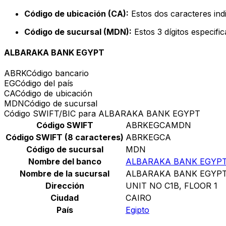
Código de ubicación (CA):
Estos dos caracteres indi
Código de sucursal (MDN):
Estos 3 dígitos especifi
ALBARAKA BANK EGYPT
ABRK
Código bancario
EG
Código del país
CA
Código de ubicación
MDN
Código de sucursal
Código SWIFT/BIC para ALBARAKA BANK EGYPT
Código SWIFT
ABRKEGCAMDN
Código SWIFT (8 caracteres)
ABRKEGCA
Código de sucursal
MDN
Nombre del banco
ALBARAKA BANK EGYP
Nombre de la sucursal
ALBARAKA BANK EGYP
Dirección
UNIT NO C1B, FLOOR 1
Ciudad
CAIRO
País
Egipto