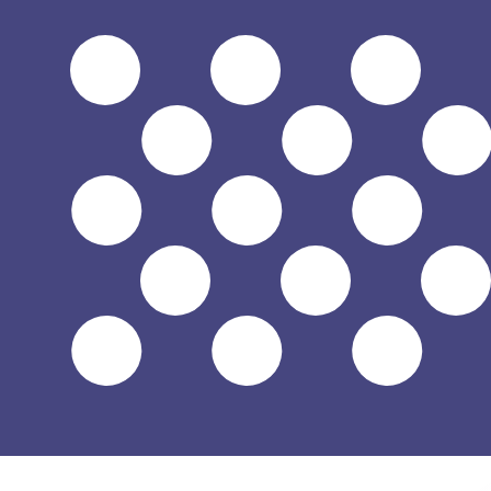
a
$
USD
-
Dólar estadounidense
1.00
ZMK
=
0.00
005332
USD
Tasa del mercado medio a las 17:25 UTC
Habla con un experto en divisas hoy.
Podemos superar las
Programar una llamada
Usamos la tasa del mercado medio para nuestro converso
¿Sabías que puedes enviar dinero al extranjero con Xe?
Regístrate hoy