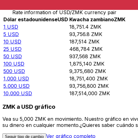
Rate information of USD/ZMK currency pair
Dólar estadounidense
USD
Kwacha zambiano
ZMK
1
USD
18,751.4
ZMK
5
USD
93,756.8
ZMK
10
USD
187,514
ZMK
25
USD
468,784
ZMK
50
USD
937,568
ZMK
100
USD
1,875,140
ZMK
500
USD
9,375,680
ZMK
1,000
USD
18,751,400
ZMK
5,000
USD
93,756,800
ZMK
10,000
USD
187,514,000
ZMK
ZMK a USD gráfico
Vea su 5,000 ZMK en movimiento. Nuestro gráfico en viv
su dinero en cualquier momento.¿Quieres saber cuándo se 
Ver gráfico completo
Seguir tipo de cambio