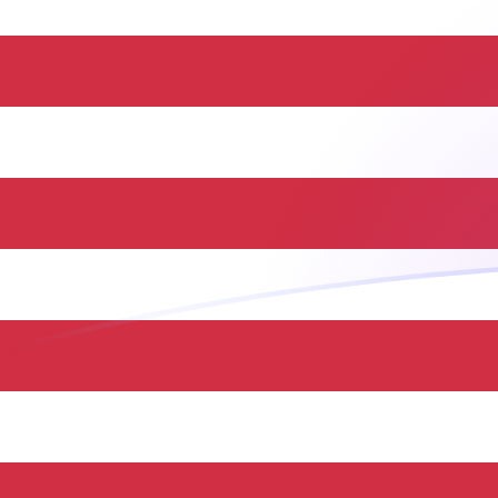
ZMK a USD tipos de cambio hoy
Convertir Kwacha zambiano en Dólar estadounidense
Rate information of ZMK/USD currency pair
Kwacha zambiano
ZMK
Dólar estadounidense
USD
1
ZMK
0.0000533295
USD
5
ZMK
0.000266647
USD
10
ZMK
0.000533295
USD
25
ZMK
0.00133324
USD
50
ZMK
0.00266647
USD
100
ZMK
0.00533295
USD
500
ZMK
0.0266647
USD
1,000
ZMK
0.0533295
USD
5,000
ZMK
0.266647
USD
10,000
ZMK
0.533295
USD
Convertir Dólar estadounidense en Kwacha zambiano