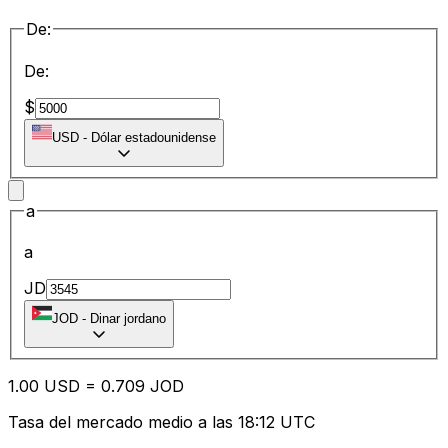
De:
De:
$
USD
-
Dólar estadounidense
a
a
JD
JOD
-
Dinar jordano
1.00
USD
=
0.70
9
JOD
Tasa del mercado medio a las 18:12 UTC