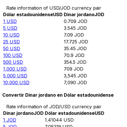
Rate information of USD/JOD currency pair
Dólar estadounidense
USD
Dinar jordano
JOD
1
USD
0.709
JOD
5
USD
3.545
JOD
10
USD
7.09
JOD
25
USD
17.725
JOD
50
USD
35.45
JOD
100
USD
70.9
JOD
500
USD
354.5
JOD
1,000
USD
709
JOD
5,000
USD
3,545
JOD
10,000
USD
7,090
JOD
Convertir Dinar jordano en Dólar estadounidense
Rate information of JOD/USD currency pair
Dinar jordano
JOD
Dólar estadounidense
USD
1
JOD
1.41044
USD
5
JOD
7.05219
USD