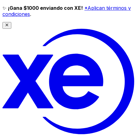
✨
¡Gana $1000 enviando con XE!
*Aplican términos y
condiciones
.