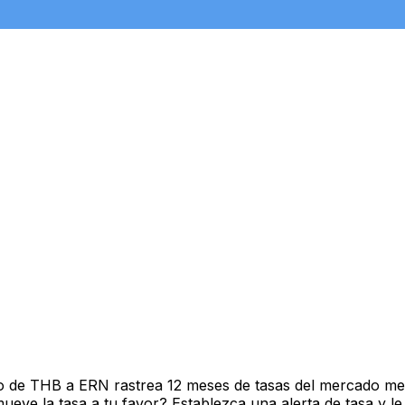
o de THB a ERN rastrea 12 meses de tasas del mercado med
ve la tasa a tu favor? Establezca una alerta de tasa y le