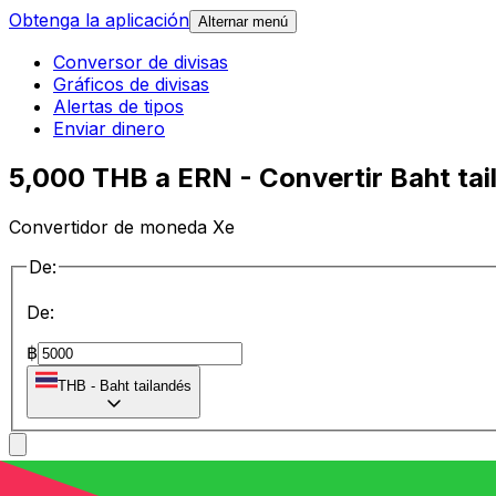
Obtenga la aplicación
Alternar menú
Conversor de divisas
Gráficos de divisas
Alertas de tipos
Enviar dinero
5,000 THB a ERN - Convertir Baht tai
Convertidor de moneda Xe
De:
De:
฿
THB
-
Baht tailandés
a