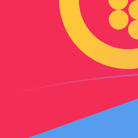
THB a ERN tipos de cambio hoy
Convertir Baht tailandés en Nakfa eritreo
Rate information of THB/ERN
currency pair
Baht tailandés
THB
Nakfa eritreo
ERN
1
THB
0.454811
ERN
5
THB
2.27405
ERN
10
THB
4.54811
ERN
25
THB
11.3703
ERN
50
THB
22.7405
ERN
100
THB
45.4811
ERN
500
THB
227.405
ERN
1,000
THB
454.811
ERN
5,000
THB
2,274.05
ERN
10,000
THB
4,548.11
ERN