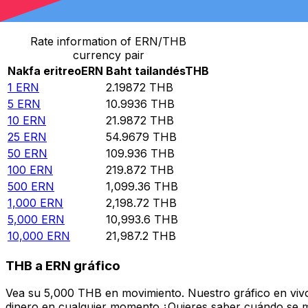
Convertir Nakfa eritreo en Baht tailandés
Rate information of ERN/THB
currency pair
Nakfa eritreo
ERN
Baht tailandés
THB
1
ERN
2.19872
THB
5
ERN
10.9936
THB
10
ERN
21.9872
THB
25
ERN
54.9679
THB
50
ERN
109.936
THB
100
ERN
219.872
THB
500
ERN
1,099.36
THB
1,000
ERN
2,198.72
THB
5,000
ERN
10,993.6
THB
10,000
ERN
21,987.2
THB
THB a ERN gráfico
Vea su 5,000 THB en movimiento. Nuestro gráfico en viv
dinero en cualquier momento.¿Quieres saber cuándo se mue