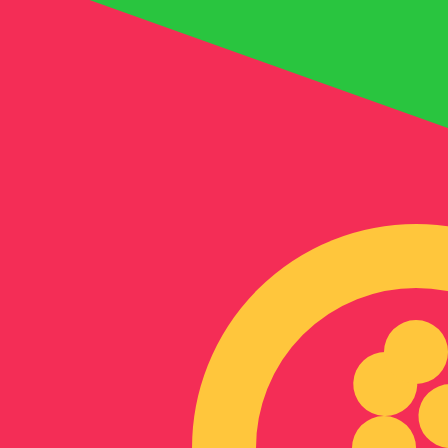
a
Nfk
ERN
-
Nakfa eritreo
1.00
THB
=
0.45
481054
ERN
Tasa del mercado medio a las 15:41 UTC
Habla con un experto en divisas hoy.
Podemos superar las
Programar una llamada
Usamos la tasa del mercado medio para nuestro converso
¿Sabías que puedes enviar dinero al extranjero con Xe?
Regístrate hoy