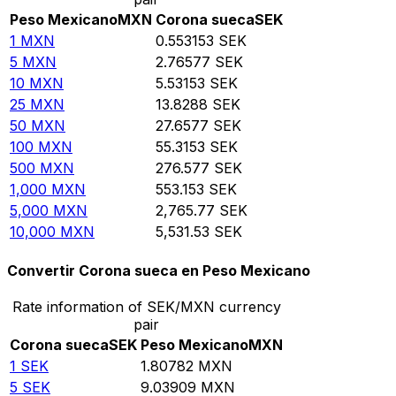
Peso Mexicano
MXN
Corona sueca
SEK
1
MXN
0.553153
SEK
5
MXN
2.76577
SEK
10
MXN
5.53153
SEK
25
MXN
13.8288
SEK
50
MXN
27.6577
SEK
100
MXN
55.3153
SEK
500
MXN
276.577
SEK
1,000
MXN
553.153
SEK
5,000
MXN
2,765.77
SEK
10,000
MXN
5,531.53
SEK
Convertir Corona sueca en Peso Mexicano
Rate information of SEK/MXN currency
pair
Corona sueca
SEK
Peso Mexicano
MXN
1
SEK
1.80782
MXN
5
SEK
9.03909
MXN