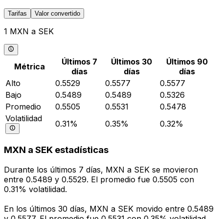
Tarifas
Valor convertido
1 MXN a SEK
Últimos 7
Últimos 30
Últimos 90
Métrica
días
días
días
Alto
0.5529
0.5577
0.5577
Bajo
0.5489
0.5489
0.5326
Promedio
0.5505
0.5531
0.5478
Volatilidad
0.31%
0.35%
0.32%
MXN a SEK estadísticas
Durante los últimos 7 días, MXN a SEK se movieron
entre 0.5489 y 0.5529. El promedio fue 0.5505 con
0.31% volatilidad.
En los últimos 30 días, MXN a SEK movido entre 0.5489
y 0.5577. El promedio fue 0.5531 con 0.35% volatilidad.