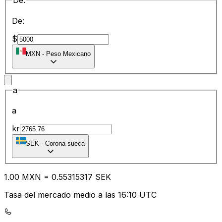
De:
De:
$
MXN
-
Peso Mexicano
a
a
kr
SEK
-
Corona sueca
1.00
MXN
=
0.55
315317
SEK
Tasa del mercado medio a las 16:10 UTC