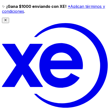
✨
¡Gana $1000 enviando con XE!
*Aplican términos y
condiciones
.