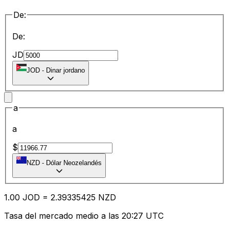
De:
De:
JD
JOD
-
Dinar jordano
a
a
$
NZD
-
Dólar Neozelandés
1.00
JOD
=
2.39
335425
NZD
Tasa del mercado medio a las 20:27 UTC