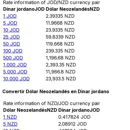
Rate information of JOD/NZD currency pair
Dinar jordano
JOD
Dólar Neozelandés
NZD
1
JOD
2.39335
NZD
5
JOD
11.9668
NZD
10
JOD
23.9335
NZD
25
JOD
59.8339
NZD
50
JOD
119.668
NZD
100
JOD
239.335
NZD
500
JOD
1,196.68
NZD
1,000
JOD
2,393.35
NZD
5,000
JOD
11,966.8
NZD
10,000
JOD
23,933.5
NZD
Convertir Dólar Neozelandés en Dinar jordano
Rate information of NZD/JOD currency pair
Dólar Neozelandés
NZD
Dinar jordano
JOD
1
NZD
0.417824
JOD
5
NZD
2.08912
JOD