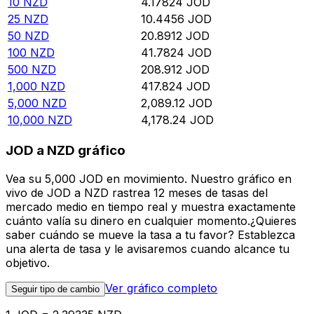
10
NZD
4.17824
JOD
25
NZD
10.4456
JOD
50
NZD
20.8912
JOD
100
NZD
41.7824
JOD
500
NZD
208.912
JOD
1,000
NZD
417.824
JOD
5,000
NZD
2,089.12
JOD
10,000
NZD
4,178.24
JOD
JOD a NZD gráfico
Vea su 5,000 JOD en movimiento. Nuestro gráfico en
vivo de JOD a NZD rastrea 12 meses de tasas del
mercado medio en tiempo real y muestra exactamente
cuánto valía su dinero en cualquier momento.¿Quieres
saber cuándo se mueve la tasa a tu favor? Establezca
una alerta de tasa y le avisaremos cuando alcance tu
objetivo.
Ver gráfico completo
Seguir tipo de cambio