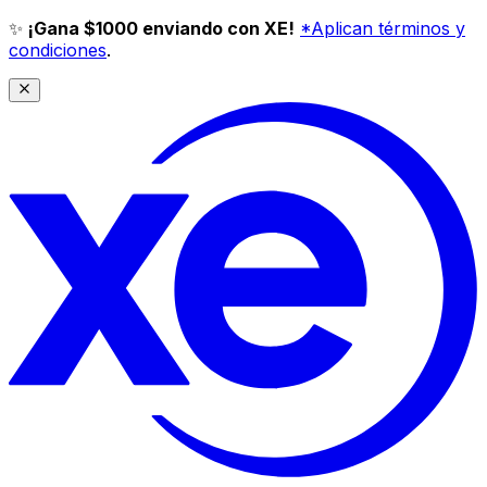
✨
¡Gana $1000 enviando con XE!
*Aplican términos y
condiciones
.