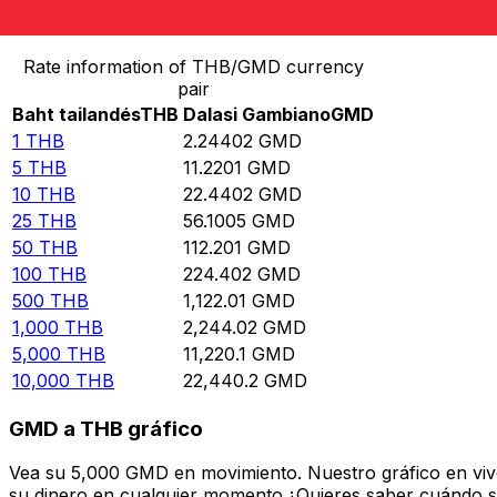
Convertir Baht tailandés en Dalasi Gambiano
Rate information of THB/GMD currency
pair
Baht tailandés
THB
Dalasi Gambiano
GMD
1
THB
2.24402
GMD
5
THB
11.2201
GMD
10
THB
22.4402
GMD
25
THB
56.1005
GMD
50
THB
112.201
GMD
100
THB
224.402
GMD
500
THB
1,122.01
GMD
1,000
THB
2,244.02
GMD
5,000
THB
11,220.1
GMD
10,000
THB
22,440.2
GMD
GMD a THB gráfico
Vea su 5,000 GMD en movimiento. Nuestro gráfico en viv
su dinero en cualquier momento.¿Quieres saber cuándo se 