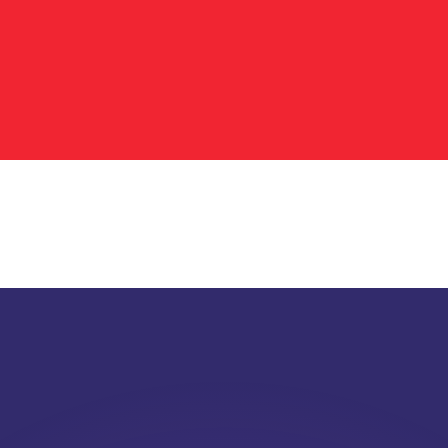
 tasas de los competidores.
r. Esto solo tiene fines informativos. No recibirás esta t