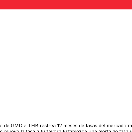
o de GMD a THB rastrea 12 meses de tasas del mercado me
mueve la tasa a tu favor? Establezca una alerta de tasa y