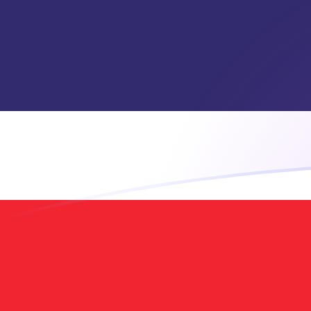
GMD a THB tipos de cambio hoy
Convertir Dalasi Gambiano en Baht tailandés
Rate information of GMD/THB currency
pair
Dalasi Gambiano
GMD
Baht tailandés
THB
1
GMD
0.445629
THB
5
GMD
2.22814
THB
10
GMD
4.45629
THB
25
GMD
11.1407
THB
50
GMD
22.2814
THB
100
GMD
44.5629
THB
500
GMD
222.814
THB
1,000
GMD
445.629
THB
5,000
GMD
2,228.14
THB
10,000
GMD
4,456.29
THB