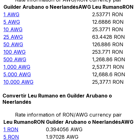
Guilder Arubano o Neerlandés
AWG
Leu Rumano
RON
1
AWG
2.53771
RON
5
AWG
12.6886
RON
10
AWG
25.3771
RON
25
AWG
63.4428
RON
50
AWG
126.886
RON
100
AWG
253.771
RON
500
AWG
1,268.86
RON
1,000
AWG
2,537.71
RON
5,000
AWG
12,688.6
RON
10,000
AWG
25,377.1
RON
Convertir Leu Rumano en Guilder Arubano o
Neerlandés
Rate information of RON/AWG currency pair
Leu Rumano
RON
Guilder Arubano o Neerlandés
AWG
1
RON
0.394056
AWG
5
RON
1.97028
AWG