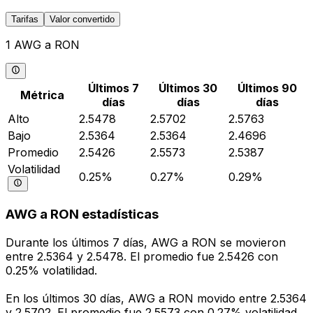
Tarifas
Valor convertido
1 AWG a RON
Últimos 7
Últimos 30
Últimos 90
Métrica
días
días
días
Alto
2.5478
2.5702
2.5763
Bajo
2.5364
2.5364
2.4696
Promedio
2.5426
2.5573
2.5387
Volatilidad
0.25%
0.27%
0.29%
AWG a RON estadísticas
Durante los últimos 7 días, AWG a RON se movieron
entre 2.5364 y 2.5478. El promedio fue 2.5426 con
0.25% volatilidad.
En los últimos 30 días, AWG a RON movido entre 2.5364
y 2.5702. El promedio fue 2.5573 con 0.27% volatilidad.