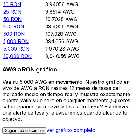
10
RON
3.94056
AWG
25
RON
9.8514
AWG
50
RON
19.7028
AWG
100
RON
39.4056
AWG
500
RON
197.028
AWG
1,000
RON
394.056
AWG
5,000
RON
1,970.28
AWG
10,000
RON
3,940.56
AWG
AWG a RON gráfico
Vea su 5,000 AWG en movimiento. Nuestro gráfico en
vivo de AWG a RON rastrea 12 meses de tasas del
mercado medio en tiempo real y muestra exactamente
cuánto valía su dinero en cualquier momento.¿Quieres
saber cuándo se mueve la tasa a tu favor? Establezca
una alerta de tasa y le avisaremos cuando alcance tu
objetivo.
Ver gráfico completo
Seguir tipo de cambio