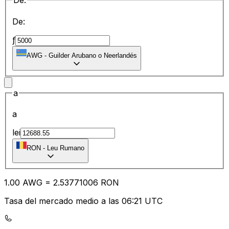
De:
De:
ƒ
AWG
-
Guilder Arubano o Neerlandés
a
a
lei
RON
-
Leu Rumano
1.00
AWG
=
2.53
771006
RON
Tasa del mercado medio a las 06:21 UTC