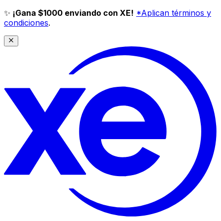
✨
¡Gana $1000 enviando con XE!
*Aplican términos y
condiciones
.