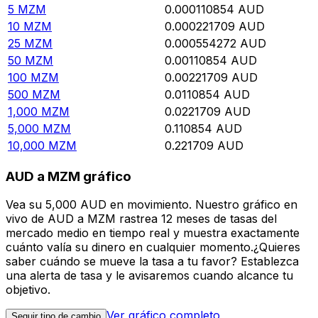
5
MZM
0.000110854
AUD
10
MZM
0.000221709
AUD
25
MZM
0.000554272
AUD
50
MZM
0.00110854
AUD
100
MZM
0.00221709
AUD
500
MZM
0.0110854
AUD
1,000
MZM
0.0221709
AUD
5,000
MZM
0.110854
AUD
10,000
MZM
0.221709
AUD
AUD a MZM gráfico
Vea su 5,000 AUD en movimiento. Nuestro gráfico en
vivo de AUD a MZM rastrea 12 meses de tasas del
mercado medio en tiempo real y muestra exactamente
cuánto valía su dinero en cualquier momento.¿Quieres
saber cuándo se mueve la tasa a tu favor? Establezca
una alerta de tasa y le avisaremos cuando alcance tu
objetivo.
Ver gráfico completo
Seguir tipo de cambio