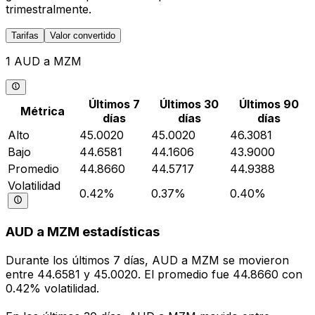
trimestralmente.
Tarifas
Valor convertido
1 AUD a MZM
Últimos 7
Últimos 30
Últimos 90
Métrica
días
días
días
Alto
45.0020
45.0020
46.3081
Bajo
44.6581
44.1606
43.9000
Promedio
44.8660
44.5717
44.9388
Volatilidad
0.42%
0.37%
0.40%
AUD a MZM estadísticas
Durante los últimos 7 días, AUD a MZM se movieron
entre 44.6581 y 45.0020. El promedio fue 44.8660 con
0.42% volatilidad.