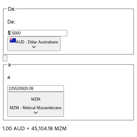
De:
De:
$
AUD
-
Dólar Australiano
a
a
MZM
MZM
-
Metical Mozambicano
1.00
AUD
=
45,104.18
MZM