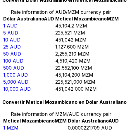
Convertir Dólar Australiano en Metical Mozambicano
Rate information of AUD/MZM currency pair
Dólar Australiano
AUD
Metical Mozambicano
MZM
1
AUD
45,104.2
MZM
5
AUD
225,521
MZM
10
AUD
451,042
MZM
25
AUD
1,127,600
MZM
50
AUD
2,255,210
MZM
100
AUD
4,510,420
MZM
500
AUD
22,552,100
MZM
1,000
AUD
45,104,200
MZM
5,000
AUD
225,521,000
MZM
10,000
AUD
451,042,000
MZM
Convertir Metical Mozambicano en Dólar Australiano
Rate information of MZM/AUD currency pair
Metical Mozambicano
MZM
Dólar Australiano
AUD
1
MZM
0.0000221709
AUD