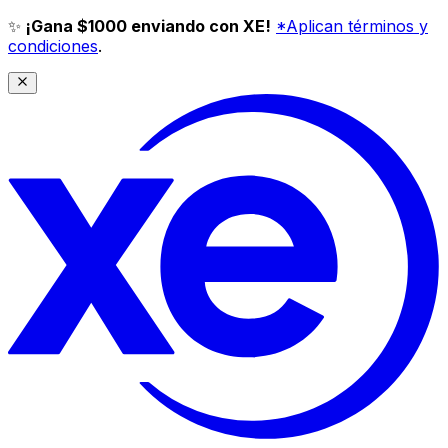
✨
¡Gana $1000 enviando con XE!
*Aplican términos y
condiciones
.