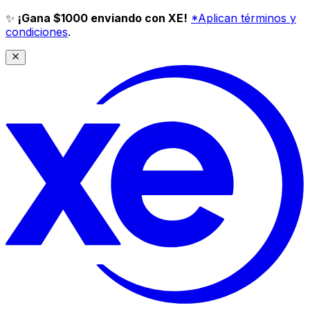
✨
¡Gana $1000 enviando con XE!
*Aplican términos y
condiciones
.