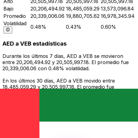
Alto
20,505,997.18
20,505,997.18
20,505,997.18
Bajo
20,206,494.92
18,485,059.29
13,573,096.84
Promedio
20,339,006.06
19,880,705.62
16,978,345.94
Volatilidad
0.48%
0.43%
0.60%
AED a VEB estadísticas
Durante los últimos 7 días, AED a VEB se movieron
entre 20,206,494.92 y 20,505,997.18. El promedio fue
20,339,006.06 con 0.48% volatilidad.
En los últimos 30 días, AED a VEB movido entre
18,485,059.29 y 20,505,997.18. El promedio fue
19,880,705.62 con 0.43% volatilidad.
En los últimos 90 días, AED a VEB movido entre
13,573,096.84 y 20,505,997.18. El promedio fue
16,978,345.94 con 0.60% volatilidad.
Enviar dinero