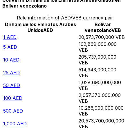
Convertir Dirham de los Emiratos Árabes Unidos en
Bolívar venezolano
Rate information of AED/VEB currency pair
Dirham de los Emiratos Árabes
Bolívar
Unidos
AED
venezolano
VEB
1
AED
20,573,700,000
VEB
102,869,000,000
5
AED
VEB
205,737,000,000
10
AED
VEB
514,343,000,000
25
AED
VEB
1,028,690,000,000
50
AED
VEB
2,057,370,000,000
100
AED
VEB
10,286,900,000,000
500
AED
VEB
20,573,700,000,000
1,000
AED
VEB