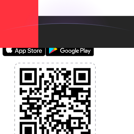
Gestione su dinero y divisas sobre la marcha
La aplicación Xe tiene todo lo que necesita para
transferencias de dinero globales y administración de
divisas. Convierta divisas, establezca alertas de tasas y
transfiera dinero al extranjero sin cargos ocultos.
¡Descárgalo hoy!