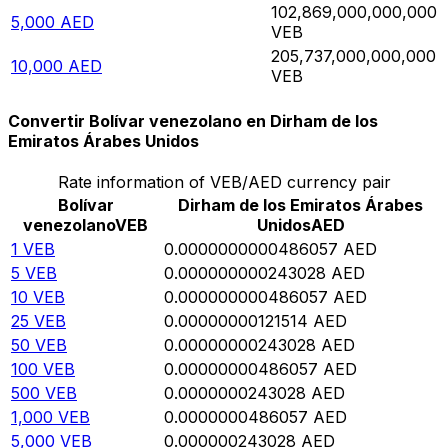
102,869,000,000,000
5,000
AED
VEB
205,737,000,000,000
10,000
AED
VEB
Convertir Bolívar venezolano en Dirham de los
Emiratos Árabes Unidos
Rate information of VEB/AED currency pair
Bolívar
Dirham de los Emiratos Árabes
venezolano
VEB
Unidos
AED
1
VEB
0.0000000000486057
AED
5
VEB
0.000000000243028
AED
10
VEB
0.000000000486057
AED
25
VEB
0.00000000121514
AED
50
VEB
0.00000000243028
AED
100
VEB
0.00000000486057
AED
500
VEB
0.0000000243028
AED
1,000
VEB
0.0000000486057
AED
5,000
VEB
0.000000243028
AED