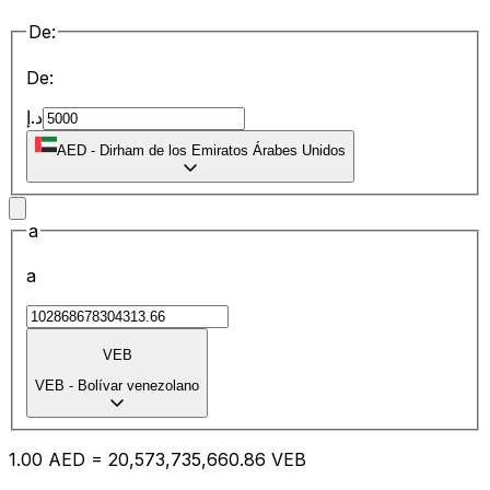
De:
De:
د.إ
AED
-
Dirham de los Emiratos Árabes Unidos
a
a
VEB
VEB
-
Bolívar venezolano
1.00
AED
=
20,573,735,660.86
VEB