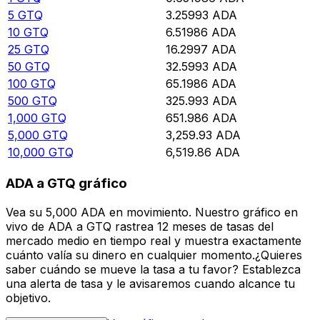
5
GTQ
3.25993
ADA
10
GTQ
6.51986
ADA
25
GTQ
16.2997
ADA
50
GTQ
32.5993
ADA
100
GTQ
65.1986
ADA
500
GTQ
325.993
ADA
1,000
GTQ
651.986
ADA
5,000
GTQ
3,259.93
ADA
10,000
GTQ
6,519.86
ADA
ADA a GTQ gráfico
Vea su 5,000 ADA en movimiento. Nuestro gráfico en
vivo de ADA a GTQ rastrea 12 meses de tasas del
mercado medio en tiempo real y muestra exactamente
cuánto valía su dinero en cualquier momento.¿Quieres
saber cuándo se mueve la tasa a tu favor? Establezca
una alerta de tasa y le avisaremos cuando alcance tu
objetivo.