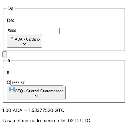
De:
De:
ADA
-
Cardano
a
a
Q
GTQ
-
Quetzal Guatemalteco
1.00
ADA
=
1.53
377520
GTQ
Tasa del mercado medio a las 02:11 UTC