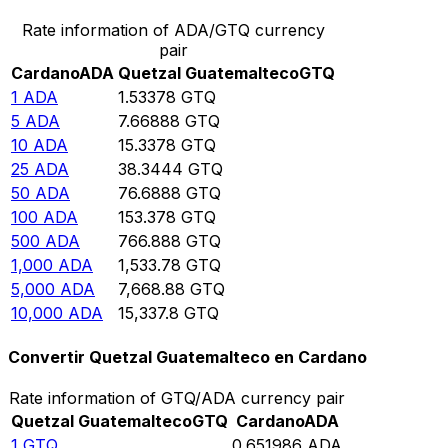
Rate information of ADA/GTQ currency
pair
Cardano
ADA
Quetzal Guatemalteco
GTQ
1
ADA
1.53378
GTQ
5
ADA
7.66888
GTQ
10
ADA
15.3378
GTQ
25
ADA
38.3444
GTQ
50
ADA
76.6888
GTQ
100
ADA
153.378
GTQ
500
ADA
766.888
GTQ
1,000
ADA
1,533.78
GTQ
5,000
ADA
7,668.88
GTQ
10,000
ADA
15,337.8
GTQ
Convertir Quetzal Guatemalteco en Cardano
Rate information of GTQ/ADA currency pair
Quetzal Guatemalteco
GTQ
Cardano
ADA
1
GTQ
0.651986
ADA