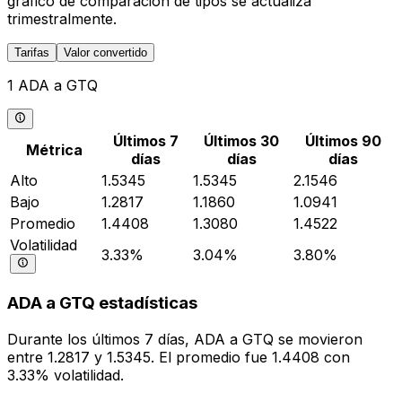
gráfico de comparación de tipos se actualiza
trimestralmente.
Tarifas
Valor convertido
1 ADA a GTQ
Últimos 7
Últimos 30
Últimos 90
Métrica
días
días
días
Alto
1.5345
1.5345
2.1546
Bajo
1.2817
1.1860
1.0941
Promedio
1.4408
1.3080
1.4522
Volatilidad
3.33%
3.04%
3.80%
ADA a GTQ estadísticas
Durante los últimos 7 días, ADA a GTQ se movieron
entre 1.2817 y 1.5345. El promedio fue 1.4408 con
3.33% volatilidad.