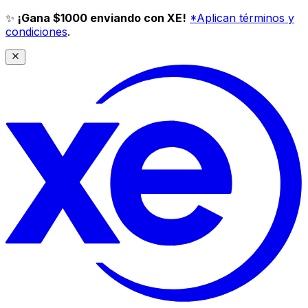
✨
¡Gana $1000 enviando con XE!
*Aplican términos y
condiciones
.