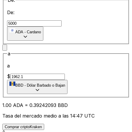
De:
De:
ADA
-
Cardano
a
a
$
BBD
-
Dólar Barbado o Bajan
1.00
ADA
=
0.39
242093
BBD
Tasa del mercado medio a las 14:47 UTC
Comprar criptoKraken