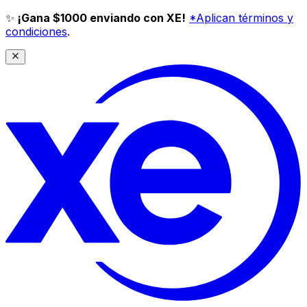
✨
¡Gana $1000 enviando con XE!
*Aplican términos y
condiciones
.