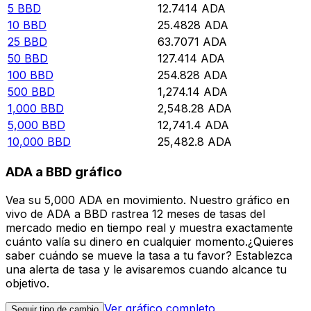
5
BBD
12.7414
ADA
10
BBD
25.4828
ADA
25
BBD
63.7071
ADA
50
BBD
127.414
ADA
100
BBD
254.828
ADA
500
BBD
1,274.14
ADA
1,000
BBD
2,548.28
ADA
5,000
BBD
12,741.4
ADA
10,000
BBD
25,482.8
ADA
ADA a BBD gráfico
Vea su 5,000 ADA en movimiento. Nuestro gráfico en
vivo de ADA a BBD rastrea 12 meses de tasas del
mercado medio en tiempo real y muestra exactamente
cuánto valía su dinero en cualquier momento.¿Quieres
saber cuándo se mueve la tasa a tu favor? Establezca
una alerta de tasa y le avisaremos cuando alcance tu
objetivo.
Ver gráfico completo
Seguir tipo de cambio