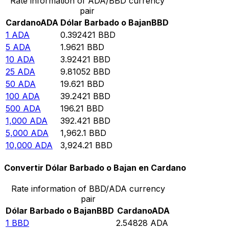
Rate information of ADA/BBD currency
pair
Cardano
ADA
Dólar Barbado o Bajan
BBD
1
ADA
0.392421
BBD
5
ADA
1.9621
BBD
10
ADA
3.92421
BBD
25
ADA
9.81052
BBD
50
ADA
19.621
BBD
100
ADA
39.2421
BBD
500
ADA
196.21
BBD
1,000
ADA
392.421
BBD
5,000
ADA
1,962.1
BBD
10,000
ADA
3,924.21
BBD
Convertir Dólar Barbado o Bajan en Cardano
Rate information of BBD/ADA currency
pair
Dólar Barbado o Bajan
BBD
Cardano
ADA
1
BBD
2.54828
ADA