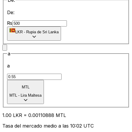
De:
De:
₨
LKR
-
Rupia de Sri Lanka
a
a
MTL
MTL
-
Lira Maltesa
1.00
LKR
=
0.00
110888
MTL
Tasa del mercado medio a las 10:02 UTC