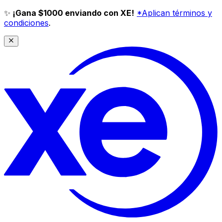
✨
¡Gana $1000 enviando con XE!
*Aplican términos y
condiciones
.