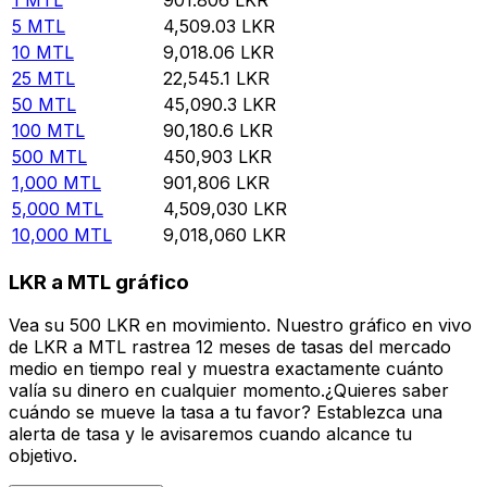
5
MTL
4,509.03
LKR
10
MTL
9,018.06
LKR
25
MTL
22,545.1
LKR
50
MTL
45,090.3
LKR
100
MTL
90,180.6
LKR
500
MTL
450,903
LKR
1,000
MTL
901,806
LKR
5,000
MTL
4,509,030
LKR
10,000
MTL
9,018,060
LKR
LKR a MTL gráfico
Vea su 500 LKR en movimiento. Nuestro gráfico en vivo
de LKR a MTL rastrea 12 meses de tasas del mercado
medio en tiempo real y muestra exactamente cuánto
valía su dinero en cualquier momento.¿Quieres saber
cuándo se mueve la tasa a tu favor? Establezca una
alerta de tasa y le avisaremos cuando alcance tu
objetivo.