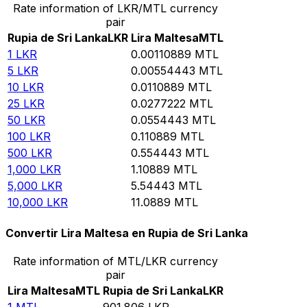
Rate information of LKR/MTL currency
pair
Rupia de Sri Lanka
LKR
Lira Maltesa
MTL
1
LKR
0.00110889
MTL
5
LKR
0.00554443
MTL
10
LKR
0.0110889
MTL
25
LKR
0.0277222
MTL
50
LKR
0.0554443
MTL
100
LKR
0.110889
MTL
500
LKR
0.554443
MTL
1,000
LKR
1.10889
MTL
5,000
LKR
5.54443
MTL
10,000
LKR
11.0889
MTL
Convertir Lira Maltesa en Rupia de Sri Lanka
Rate information of MTL/LKR currency
pair
Lira Maltesa
MTL
Rupia de Sri Lanka
LKR
1
MTL
901.806
LKR