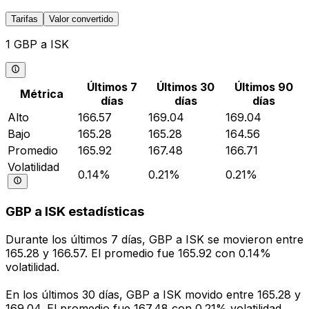
Tarifas
Valor convertido
1 GBP a ISK
Últimos 7
Últimos 30
Últimos 90
Métrica
días
días
días
Alto
166.57
169.04
169.04
Bajo
165.28
165.28
164.56
Promedio
165.92
167.48
166.71
Volatilidad
0.14%
0.21%
0.21%
GBP a ISK estadísticas
Durante los últimos 7 días, GBP a ISK se movieron entre
165.28 y 166.57. El promedio fue 165.92 con 0.14%
volatilidad.
En los últimos 30 días, GBP a ISK movido entre 165.28 y
169.04. El promedio fue 167.48 con 0.21% volatilidad.