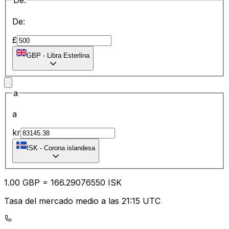
De:
De:
£
GBP
-
Libra Esterlina
a
a
kr
ISK
-
Corona islandesa
1.00
GBP
=
166.29
076550
ISK
Tasa del mercado medio a las 21:15 UTC