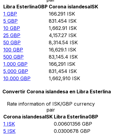
Libra Esterlina
GBP
Corona islandesa
ISK
1
GBP
166.291
ISK
5
GBP
831.454
ISK
10
GBP
1,662.91
ISK
25
GBP
4,157.27
ISK
50
GBP
8,314.54
ISK
100
GBP
16,629.1
ISK
500
GBP
83,145.4
ISK
1,000
GBP
166,291
ISK
5,000
GBP
831,454
ISK
10,000
GBP
1,662,910
ISK
Convertir Corona islandesa en Libra Esterlina
Rate information of ISK/GBP currency
pair
Corona islandesa
ISK
Libra Esterlina
GBP
1
ISK
0.00601356
GBP
5
ISK
0.0300678
GBP