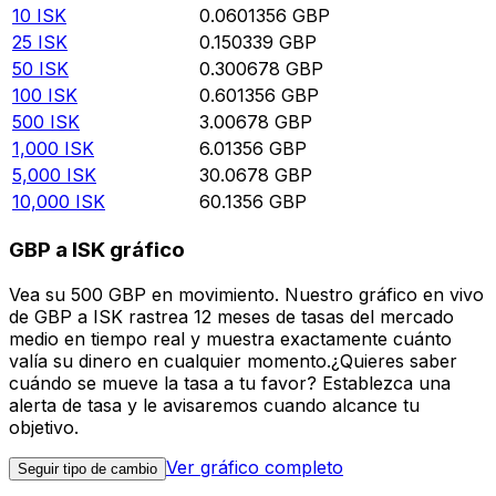
10
ISK
0.0601356
GBP
25
ISK
0.150339
GBP
50
ISK
0.300678
GBP
100
ISK
0.601356
GBP
500
ISK
3.00678
GBP
1,000
ISK
6.01356
GBP
5,000
ISK
30.0678
GBP
10,000
ISK
60.1356
GBP
GBP a ISK gráfico
Vea su 500 GBP en movimiento. Nuestro gráfico en vivo
de GBP a ISK rastrea 12 meses de tasas del mercado
medio en tiempo real y muestra exactamente cuánto
valía su dinero en cualquier momento.¿Quieres saber
cuándo se mueve la tasa a tu favor? Establezca una
alerta de tasa y le avisaremos cuando alcance tu
objetivo.
Ver gráfico completo
Seguir tipo de cambio