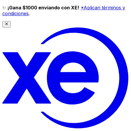
✨
¡Gana $1000 enviando con XE!
*Aplican términos y
condiciones
.