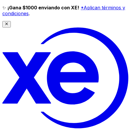
✨
¡Gana $1000 enviando con XE!
*Aplican términos y
condiciones
.