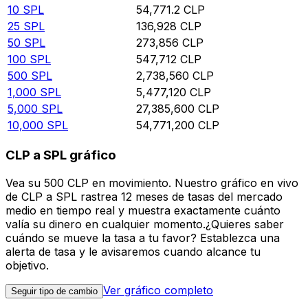
10
SPL
54,771.2
CLP
25
SPL
136,928
CLP
50
SPL
273,856
CLP
100
SPL
547,712
CLP
500
SPL
2,738,560
CLP
1,000
SPL
5,477,120
CLP
5,000
SPL
27,385,600
CLP
10,000
SPL
54,771,200
CLP
CLP a SPL gráfico
Vea su 500 CLP en movimiento. Nuestro gráfico en vivo
de CLP a SPL rastrea 12 meses de tasas del mercado
medio en tiempo real y muestra exactamente cuánto
valía su dinero en cualquier momento.¿Quieres saber
cuándo se mueve la tasa a tu favor? Establezca una
alerta de tasa y le avisaremos cuando alcance tu
objetivo.
Ver gráfico completo
Seguir tipo de cambio