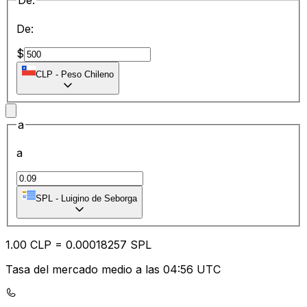
De:
De:
$
CLP
-
Peso Chileno
a
a
SPL
-
Luigino de Seborga
1.00
CLP
=
0.00
018257
SPL
Tasa del mercado medio a las 04:56 UTC