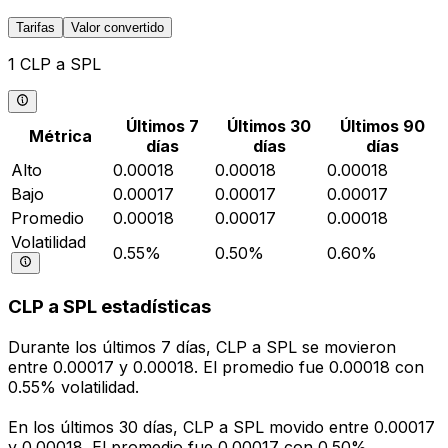
Tarifas
Valor convertido
1 CLP a SPL
Últimos 7
Últimos 30
Últimos 90
Métrica
días
días
días
Alto
0.00018
0.00018
0.00018
Bajo
0.00017
0.00017
0.00017
Promedio
0.00018
0.00017
0.00018
Volatilidad
0.55%
0.50%
0.60%
CLP a SPL estadísticas
Durante los últimos 7 días, CLP a SPL se movieron
entre 0.00017 y 0.00018. El promedio fue 0.00018 con
0.55% volatilidad.
En los últimos 30 días, CLP a SPL movido entre 0.00017
y 0.00018. El promedio fue 0.00017 con 0.50%