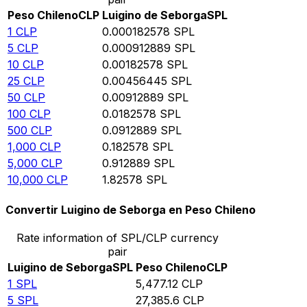
Peso Chileno
CLP
Luigino de Seborga
SPL
1
CLP
0.000182578
SPL
5
CLP
0.000912889
SPL
10
CLP
0.00182578
SPL
25
CLP
0.00456445
SPL
50
CLP
0.00912889
SPL
100
CLP
0.0182578
SPL
500
CLP
0.0912889
SPL
1,000
CLP
0.182578
SPL
5,000
CLP
0.912889
SPL
10,000
CLP
1.82578
SPL
Convertir Luigino de Seborga en Peso Chileno
Rate information of SPL/CLP currency
pair
Luigino de Seborga
SPL
Peso Chileno
CLP
1
SPL
5,477.12
CLP
5
SPL
27,385.6
CLP