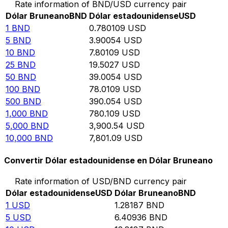
Rate information of BND/USD currency pair
Dólar Bruneano
BND
Dólar estadounidense
USD
1
BND
0.780109
USD
5
BND
3.90054
USD
10
BND
7.80109
USD
25
BND
19.5027
USD
50
BND
39.0054
USD
100
BND
78.0109
USD
500
BND
390.054
USD
1,000
BND
780.109
USD
5,000
BND
3,900.54
USD
10,000
BND
7,801.09
USD
Convertir Dólar estadounidense en Dólar Bruneano
Rate information of USD/BND currency pair
Dólar estadounidense
USD
Dólar Bruneano
BND
1
USD
1.28187
BND
5
USD
6.40936
BND