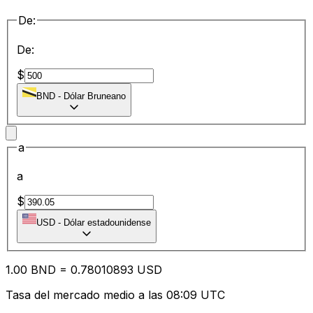
De:
De:
$
BND
-
Dólar Bruneano
a
a
$
USD
-
Dólar estadounidense
1.00
BND
=
0.78
010893
USD
Tasa del mercado medio a las 08:09 UTC