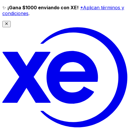
✨
¡Gana $1000 enviando con XE!
*Aplican términos y
condiciones
.