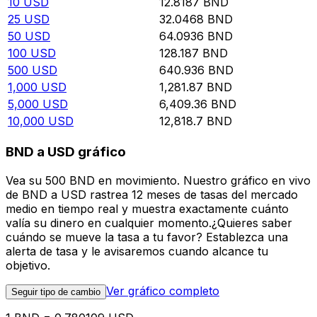
10
USD
12.8187
BND
25
USD
32.0468
BND
50
USD
64.0936
BND
100
USD
128.187
BND
500
USD
640.936
BND
1,000
USD
1,281.87
BND
5,000
USD
6,409.36
BND
10,000
USD
12,818.7
BND
BND a USD gráfico
Vea su 500 BND en movimiento. Nuestro gráfico en vivo
de BND a USD rastrea 12 meses de tasas del mercado
medio en tiempo real y muestra exactamente cuánto
valía su dinero en cualquier momento.¿Quieres saber
cuándo se mueve la tasa a tu favor? Establezca una
alerta de tasa y le avisaremos cuando alcance tu
objetivo.
Ver gráfico completo
Seguir tipo de cambio