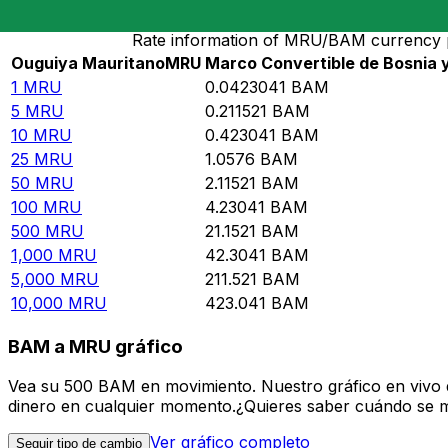
Rate information of MRU/BAM currency 
Ouguiya Mauritano
MRU
Marco Convertible de Bosnia 
1
MRU
0.0423041
BAM
5
MRU
0.211521
BAM
10
MRU
0.423041
BAM
25
MRU
1.0576
BAM
50
MRU
2.11521
BAM
100
MRU
4.23041
BAM
500
MRU
21.1521
BAM
1,000
MRU
42.3041
BAM
5,000
MRU
211.521
BAM
10,000
MRU
423.041
BAM
BAM a MRU gráfico
Vea su 500 BAM en movimiento. Nuestro gráfico en vivo 
dinero en cualquier momento.¿Quieres saber cuándo se mue
Ver gráfico completo
Seguir tipo de cambio