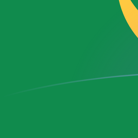
BAM a MRU tipos de cambio hoy
Convertir Marco Convertible de Bosnia y Herzegovina
Rate information of BAM/MRU currency 
Marco Convertible de Bosnia y Herzegovina
BAM
Ougu
1
BAM
23.6
5
BAM
118.1
10
BAM
236.
25
BAM
590.
50
BAM
1,181
100
BAM
2,363
500
BAM
11,81
1,000
BAM
23,63
5,000
BAM
118,1
10,000
BAM
236,
Convertir Ouguiya Mauritano en Marco Convertible de