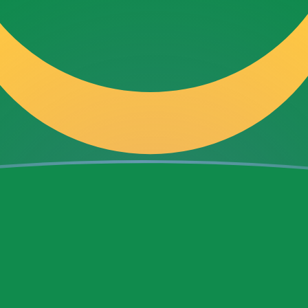
 en Ouguiya Mauritano
pair
iya Mauritano
MRU
384
MRU
92
MRU
384
MRU
959
MRU
.92
MRU
.84
MRU
9.2
MRU
8.4
MRU
92
MRU
384
MRU
 Bosnia y Herzegovina