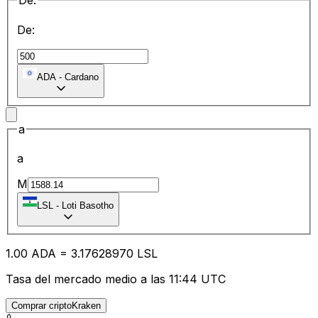
De:
De:
ADA
-
Cardano
a
a
M
LSL
-
Loti Basotho
1.00
ADA
=
3.17
628970
LSL
Tasa del mercado medio a las 11:44 UTC
Comprar criptoKraken