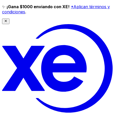
✨
¡Gana $1000 enviando con XE!
*Aplican términos y
condiciones
.