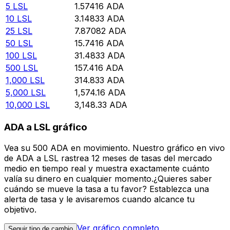
5
LSL
1.57416
ADA
10
LSL
3.14833
ADA
25
LSL
7.87082
ADA
50
LSL
15.7416
ADA
100
LSL
31.4833
ADA
500
LSL
157.416
ADA
1,000
LSL
314.833
ADA
5,000
LSL
1,574.16
ADA
10,000
LSL
3,148.33
ADA
ADA a LSL gráfico
Vea su 500 ADA en movimiento. Nuestro gráfico en vivo
de ADA a LSL rastrea 12 meses de tasas del mercado
medio en tiempo real y muestra exactamente cuánto
valía su dinero en cualquier momento.¿Quieres saber
cuándo se mueve la tasa a tu favor? Establezca una
alerta de tasa y le avisaremos cuando alcance tu
objetivo.
Ver gráfico completo
Seguir tipo de cambio