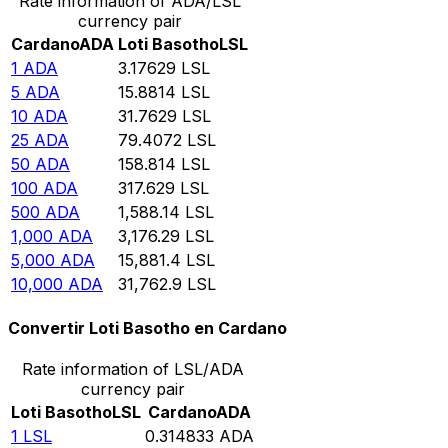
Rate information of ADA/LSL
currency pair
Cardano
ADA
Loti Basotho
LSL
1
ADA
3.17629
LSL
5
ADA
15.8814
LSL
10
ADA
31.7629
LSL
25
ADA
79.4072
LSL
50
ADA
158.814
LSL
100
ADA
317.629
LSL
500
ADA
1,588.14
LSL
1,000
ADA
3,176.29
LSL
5,000
ADA
15,881.4
LSL
10,000
ADA
31,762.9
LSL
Convertir Loti Basotho en Cardano
Rate information of LSL/ADA
currency pair
Loti Basotho
LSL
Cardano
ADA
1
LSL
0.314833
ADA