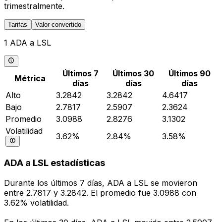
trimestralmente.
Tarifas
Valor convertido
1 ADA a LSL
Últimos 7
Últimos 30
Últimos 90
Métrica
días
días
días
Alto
3.2842
3.2842
4.6417
Bajo
2.7817
2.5907
2.3624
Promedio
3.0988
2.8276
3.1302
Volatilidad
3.62%
2.84%
3.58%
ADA a LSL estadísticas
Durante los últimos 7 días, ADA a LSL se movieron
entre 2.7817 y 3.2842. El promedio fue 3.0988 con
3.62% volatilidad.