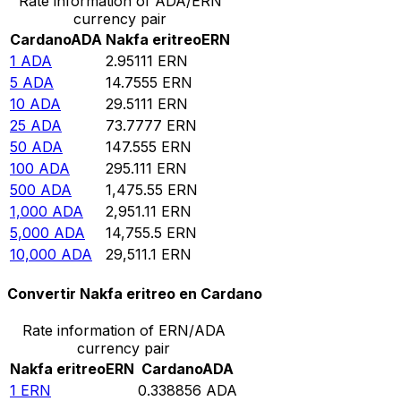
Rate information of ADA/ERN
currency pair
Cardano
ADA
Nakfa eritreo
ERN
1
ADA
2.95111
ERN
5
ADA
14.7555
ERN
10
ADA
29.5111
ERN
25
ADA
73.7777
ERN
50
ADA
147.555
ERN
100
ADA
295.111
ERN
500
ADA
1,475.55
ERN
1,000
ADA
2,951.11
ERN
5,000
ADA
14,755.5
ERN
10,000
ADA
29,511.1
ERN
Convertir Nakfa eritreo en Cardano
Rate information of ERN/ADA
currency pair
Nakfa eritreo
ERN
Cardano
ADA
1
ERN
0.338856
ADA