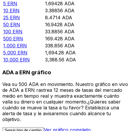
5
ERN
1.69428
ADA
10
ERN
3.38856
ADA
25
ERN
8.4714
ADA
50
ERN
16.9428
ADA
100
ERN
33.8856
ADA
500
ERN
169.428
ADA
1,000
ERN
338.856
ADA
5,000
ERN
1,694.28
ADA
10,000
ERN
3,388.56
ADA
ADA a ERN gráfico
Vea su 500 ADA en movimiento. Nuestro gráfico en vivo
de ADA a ERN rastrea 12 meses de tasas del mercado
medio en tiempo real y muestra exactamente cuánto
valía su dinero en cualquier momento.¿Quieres saber
cuándo se mueve la tasa a tu favor? Establezca una
alerta de tasa y le avisaremos cuando alcance tu
objetivo.
Ver gráfico completo
Seguir tipo de cambio