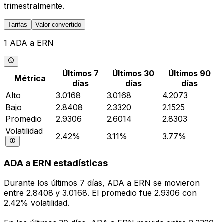
trimestralmente.
Tarifas
Valor convertido
1 ADA a ERN
Últimos 7
Últimos 30
Últimos 90
Métrica
días
días
días
Alto
3.0168
3.0168
4.2073
Bajo
2.8408
2.3320
2.1525
Promedio
2.9306
2.6014
2.8303
Volatilidad
2.42%
3.11%
3.77%
ADA a ERN estadísticas
Durante los últimos 7 días, ADA a ERN se movieron
entre 2.8408 y 3.0168. El promedio fue 2.9306 con
2.42% volatilidad.