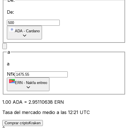
De:
De:
ADA
-
Cardano
a
a
Nfk
ERN
-
Nakfa eritreo
1.00
ADA
=
2.95
110638
ERN
Tasa del mercado medio a las 12:21 UTC
Comprar criptoKraken