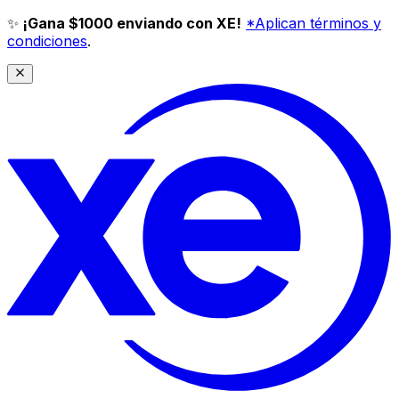
✨
¡Gana $1000 enviando con XE!
*Aplican términos y
condiciones
.