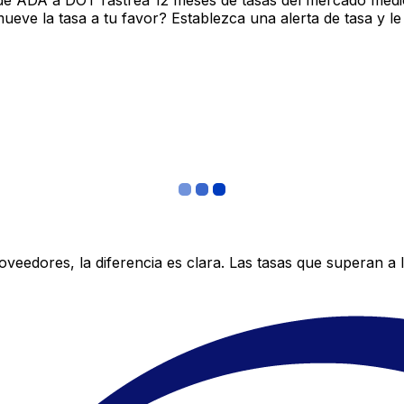
de ADA a DOT rastrea 12 meses de tasas del mercado medio
ve la tasa a tu favor? Establezca una alerta de tasa y le
edores, la diferencia es clara. Las tasas que superan a lo