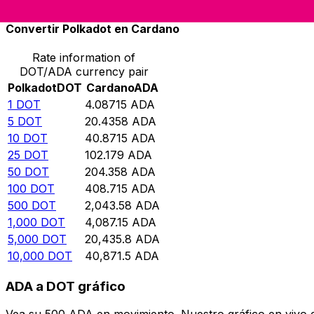
Convertir Polkadot en Cardano
Rate information of
DOT/ADA currency pair
Polkadot
DOT
Cardano
ADA
1
DOT
4.08715
ADA
5
DOT
20.4358
ADA
10
DOT
40.8715
ADA
25
DOT
102.179
ADA
50
DOT
204.358
ADA
100
DOT
408.715
ADA
500
DOT
2,043.58
ADA
1,000
DOT
4,087.15
ADA
5,000
DOT
20,435.8
ADA
10,000
DOT
40,871.5
ADA
ADA a DOT gráfico