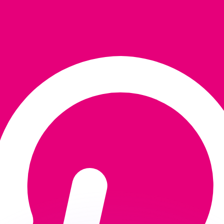
 tasas de los competidores.
r. Esto solo tiene fines informativos. No recibirás esta t