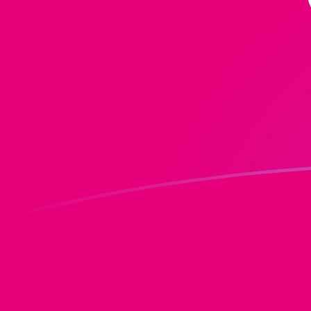
ADA a DOT tipos de cambio hoy
Convertir Cardano en Polkadot
Rate information of ADA/DOT
currency pair
Cardano
ADA
Polkadot
DOT
1
ADA
0.244669
DOT
5
ADA
1.22335
DOT
10
ADA
2.44669
DOT
25
ADA
6.11673
DOT
50
ADA
12.2335
DOT
100
ADA
24.4669
DOT
500
ADA
122.335
DOT
1,000
ADA
244.669
DOT
5,000
ADA
1,223.35
DOT
10,000
ADA
2,446.69
DOT