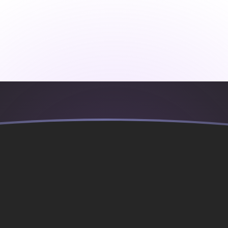
nidos
D