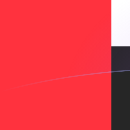
ADA a AED tipos de cambio hoy
Convertir Cardano en Dirham de los Emiratos Árabes U
Rate information of ADA/AED currency pair
Cardano
ADA
Dirham de los Emiratos Árabes Unidos
AE
1
ADA
0.742592
AED
5
ADA
3.71296
AED
10
ADA
7.42592
AED
25
ADA
18.5648
AED
50
ADA
37.1296
AED
100
ADA
74.2592
AED
500
ADA
371.296
AED
1,000
ADA
742.592
AED
5,000
ADA
3,712.96
AED
10,000
ADA
7,425.92
AED