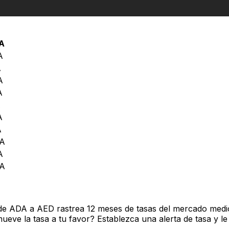
rdano
A
A
A
A
A
A
A
A
A
A
A
de ADA a AED rastrea 12 meses de tasas del mercado medio
ve la tasa a tu favor? Establezca una alerta de tasa y le