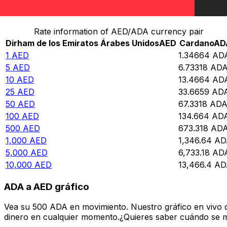
Convertir Dirham de los Emiratos Árabes Unidos en Ca
Rate information of AED/ADA currency pair
Dirham de los Emiratos Árabes Unidos
AED
Cardano
AD
1
AED
1.34664
AD
5
AED
6.73318
AD
10
AED
13.4664
AD
25
AED
33.6659
AD
50
AED
67.3318
AD
100
AED
134.664
AD
500
AED
673.318
AD
1,000
AED
1,346.64
AD
5,000
AED
6,733.18
AD
10,000
AED
13,466.4
AD
ADA a AED gráfico
Vea su 500 ADA en movimiento. Nuestro gráfico en vivo 
dinero en cualquier momento.¿Quieres saber cuándo se mue