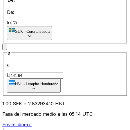
De:
De:
kr
SEK
-
Corona sueca
a
a
L
HNL
-
Lempira Hondureño
1.00
SEK
=
2.83
293410
HNL
Tasa del mercado medio a las 05:14 UTC
Enviar dinero