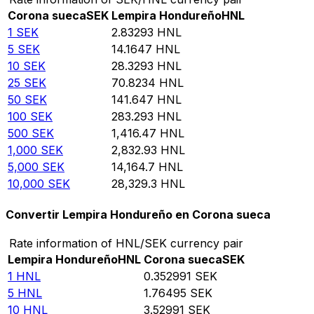
Corona sueca
SEK
Lempira Hondureño
HNL
1
SEK
2.83293
HNL
5
SEK
14.1647
HNL
10
SEK
28.3293
HNL
25
SEK
70.8234
HNL
50
SEK
141.647
HNL
100
SEK
283.293
HNL
500
SEK
1,416.47
HNL
1,000
SEK
2,832.93
HNL
5,000
SEK
14,164.7
HNL
10,000
SEK
28,329.3
HNL
Convertir Lempira Hondureño en Corona sueca
Rate information of HNL/SEK currency pair
Lempira Hondureño
HNL
Corona sueca
SEK
1
HNL
0.352991
SEK
5
HNL
1.76495
SEK
10
HNL
3.52991
SEK