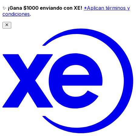
✨
¡Gana $1000 enviando con XE!
*Aplican términos y
condiciones
.