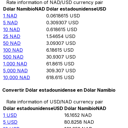
Rate information of NAD/USD currency pair
Dólar Namibio
NAD
Dólar estadounidense
USD
1
NAD
0.0618615
USD
5
NAD
0.309307
USD
10
NAD
0.618615
USD
25
NAD
1.54654
USD
50
NAD
3.09307
USD
100
NAD
6.18615
USD
500
NAD
30.9307
USD
1,000
NAD
61.8615
USD
5,000
NAD
309.307
USD
10,000
NAD
618.615
USD
Convertir Dólar estadounidense en Dólar Namibio
Rate information of USD/NAD currency pair
Dólar estadounidense
USD
Dólar Namibio
NAD
1
USD
16.1652
NAD
5
USD
80.8258
NAD