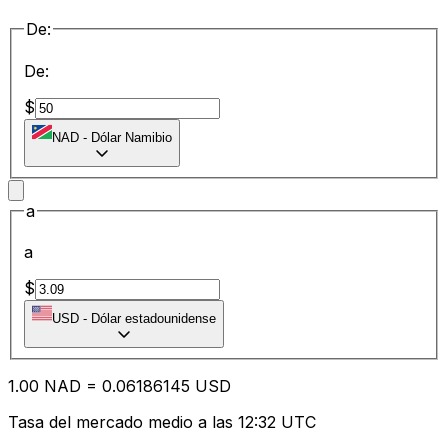
De:
De:
$
NAD
-
Dólar Namibio
a
a
$
USD
-
Dólar estadounidense
1.00
NAD
=
0.06
186145
USD
Tasa del mercado medio a las 12:32 UTC