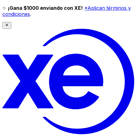
✨
¡Gana $1000 enviando con XE!
*Aplican términos y
condiciones
.