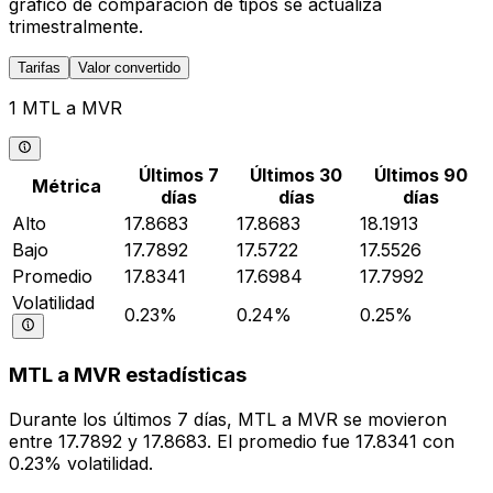
gráfico de comparación de tipos se actualiza
trimestralmente.
Tarifas
Valor convertido
1 MTL a MVR
Últimos 7
Últimos 30
Últimos 90
Métrica
días
días
días
Alto
17.8683
17.8683
18.1913
Bajo
17.7892
17.5722
17.5526
Promedio
17.8341
17.6984
17.7992
Volatilidad
0.23%
0.24%
0.25%
MTL a MVR estadísticas
Durante los últimos 7 días, MTL a MVR se movieron
entre 17.7892 y 17.8683. El promedio fue 17.8341 con
0.23% volatilidad.