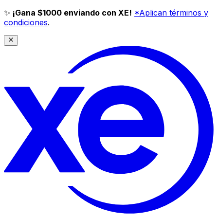
✨
¡Gana $1000 enviando con XE!
*Aplican términos y
condiciones
.