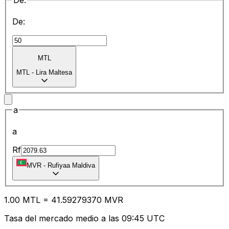
De:
De:
MTL
MTL
-
Lira Maltesa
a
a
Rf
MVR
-
Rufiyaa Maldiva
1.00
MTL
=
41.59
279370
MVR
Tasa del mercado medio a las 09:45 UTC