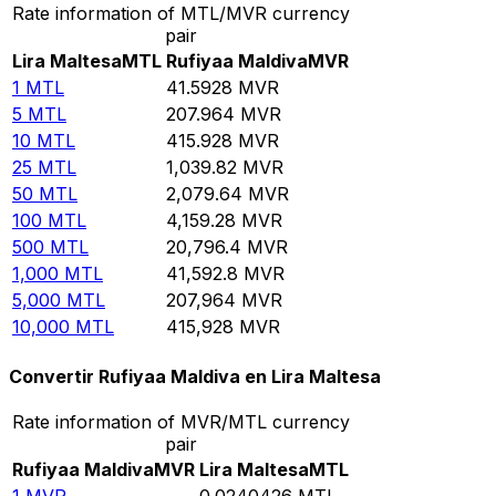
Rate information of MTL/MVR currency
pair
Lira Maltesa
MTL
Rufiyaa Maldiva
MVR
1
MTL
41.5928
MVR
5
MTL
207.964
MVR
10
MTL
415.928
MVR
25
MTL
1,039.82
MVR
50
MTL
2,079.64
MVR
100
MTL
4,159.28
MVR
500
MTL
20,796.4
MVR
1,000
MTL
41,592.8
MVR
5,000
MTL
207,964
MVR
10,000
MTL
415,928
MVR
Convertir Rufiyaa Maldiva en Lira Maltesa
Rate information of MVR/MTL currency
pair
Rufiyaa Maldiva
MVR
Lira Maltesa
MTL
1
MVR
0.0240426
MTL