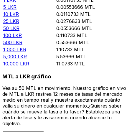
5
LKR
0.00553666
MTL
10
LKR
0.0110733
MTL
25
LKR
0.0276833
MTL
50
LKR
0.0553666
MTL
100
LKR
0.110733
MTL
500
LKR
0.553666
MTL
1,000
LKR
1.10733
MTL
5,000
LKR
5.53666
MTL
10,000
LKR
11.0733
MTL
MTL a LKR gráfico
Vea su 50 MTL en movimiento. Nuestro gráfico en vivo
de MTL a LKR rastrea 12 meses de tasas del mercado
medio en tiempo real y muestra exactamente cuánto
valía su dinero en cualquier momento.¿Quieres saber
cuándo se mueve la tasa a tu favor? Establezca una
alerta de tasa y le avisaremos cuando alcance tu
objetivo.