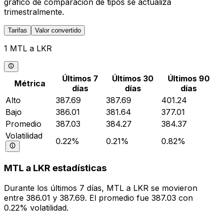
gráfico de comparación de tipos se actualiza
trimestralmente.
Tarifas
Valor convertido
1 MTL a LKR
Últimos 7
Últimos 30
Últimos 90
Métrica
días
días
días
Alto
387.69
387.69
401.24
Bajo
386.01
381.64
377.01
Promedio
387.03
384.27
384.37
Volatilidad
0.22%
0.21%
0.82%
MTL a LKR estadísticas
Durante los últimos 7 días, MTL a LKR se movieron
entre 386.01 y 387.69. El promedio fue 387.03 con
0.22% volatilidad.