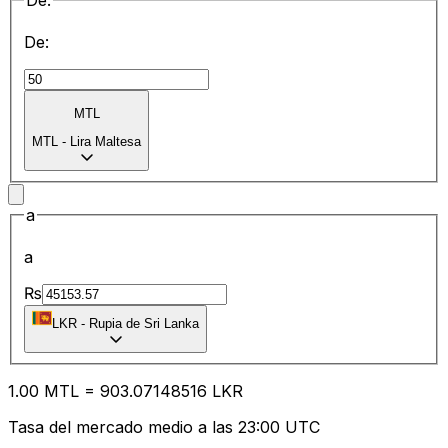
De:
De:
MTL
MTL
-
Lira Maltesa
a
a
₨
LKR
-
Rupia de Sri Lanka
1.00
MTL
=
903.07
148516
LKR
Tasa del mercado medio a las 23:00 UTC