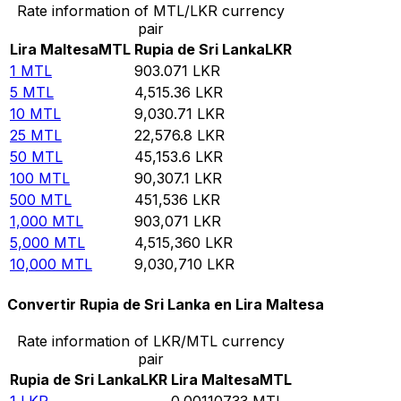
Rate information of MTL/LKR currency
pair
Lira Maltesa
MTL
Rupia de Sri Lanka
LKR
1
MTL
903.071
LKR
5
MTL
4,515.36
LKR
10
MTL
9,030.71
LKR
25
MTL
22,576.8
LKR
50
MTL
45,153.6
LKR
100
MTL
90,307.1
LKR
500
MTL
451,536
LKR
1,000
MTL
903,071
LKR
5,000
MTL
4,515,360
LKR
10,000
MTL
9,030,710
LKR
Convertir Rupia de Sri Lanka en Lira Maltesa
Rate information of LKR/MTL currency
pair
Rupia de Sri Lanka
LKR
Lira Maltesa
MTL
1
LKR
0.00110733
MTL