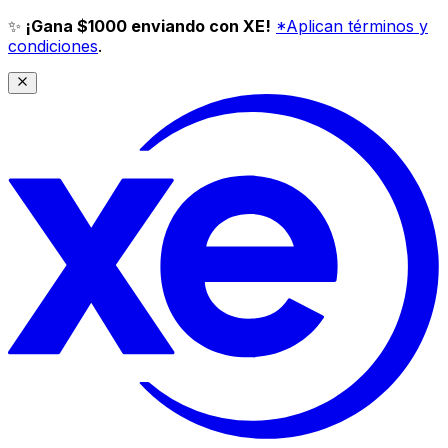
✨
¡Gana $1000 enviando con XE!
*Aplican términos y
condiciones
.