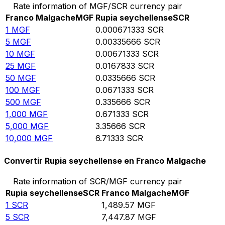
Rate information of MGF/SCR currency pair
Franco Malgache
MGF
Rupia seychellense
SCR
1
MGF
0.000671333
SCR
5
MGF
0.00335666
SCR
10
MGF
0.00671333
SCR
25
MGF
0.0167833
SCR
50
MGF
0.0335666
SCR
100
MGF
0.0671333
SCR
500
MGF
0.335666
SCR
1,000
MGF
0.671333
SCR
5,000
MGF
3.35666
SCR
10,000
MGF
6.71333
SCR
Convertir Rupia seychellense en Franco Malgache
Rate information of SCR/MGF currency pair
Rupia seychellense
SCR
Franco Malgache
MGF
1
SCR
1,489.57
MGF
5
SCR
7,447.87
MGF