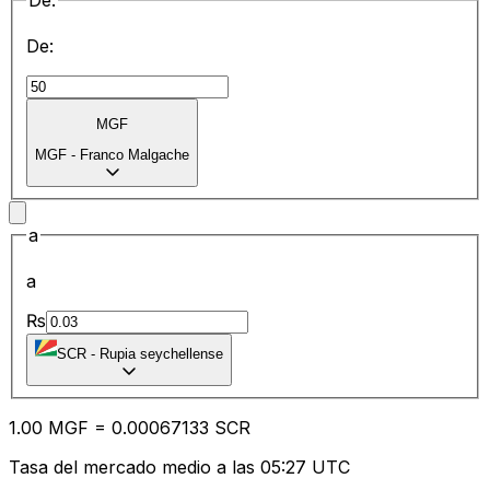
De:
De:
MGF
MGF
-
Franco Malgache
a
a
₨
SCR
-
Rupia seychellense
1.00
MGF
=
0.00
067133
SCR
Tasa del mercado medio a las 05:27 UTC