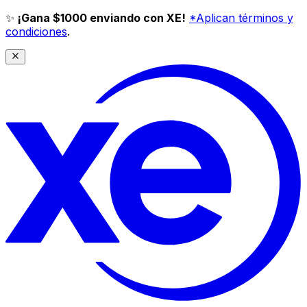
✨
¡Gana $1000 enviando con XE!
*Aplican términos y
condiciones
.