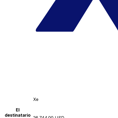
Xe
El
destinatario
26,744.00 USD