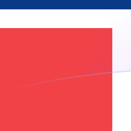
CDF a NOK tipos de cambio hoy
Convertir Franco Congoleño en Corona Noruega
Rate information of CDF/NOK currency pair
Franco Congoleño
CDF
Corona Noruega
NOK
1
CDF
0.0041898
NOK
5
CDF
0.020949
NOK
10
CDF
0.041898
NOK
25
CDF
0.104745
NOK
50
CDF
0.20949
NOK
100
CDF
0.41898
NOK
500
CDF
2.0949
NOK
1,000
CDF
4.1898
NOK
5,000
CDF
20.949
NOK
10,000
CDF
41.898
NOK
Convertir Corona Noruega en Franco Congoleño