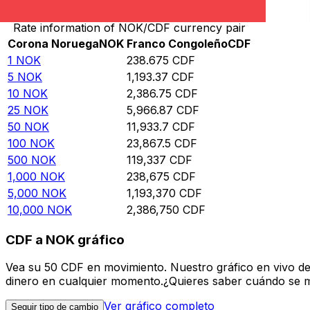
Rate information of NOK/CDF currency pair
Corona Noruega
NOK
Franco Congoleño
CDF
1
NOK
238.675
CDF
5
NOK
1,193.37
CDF
10
NOK
2,386.75
CDF
25
NOK
5,966.87
CDF
50
NOK
11,933.7
CDF
100
NOK
23,867.5
CDF
500
NOK
119,337
CDF
1,000
NOK
238,675
CDF
5,000
NOK
1,193,370
CDF
10,000
NOK
2,386,750
CDF
CDF a NOK gráfico
Vea su 50 CDF en movimiento. Nuestro gráfico en vivo d
dinero en cualquier momento.¿Quieres saber cuándo se mue
Ver gráfico completo
Seguir tipo de cambio