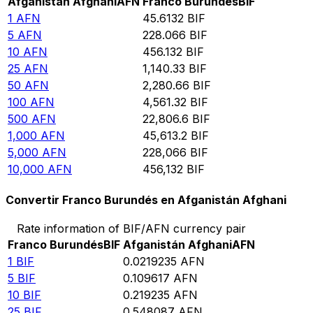
Afganistán Afghani
AFN
Franco Burundés
BIF
1
AFN
45.6132
BIF
5
AFN
228.066
BIF
10
AFN
456.132
BIF
25
AFN
1,140.33
BIF
50
AFN
2,280.66
BIF
100
AFN
4,561.32
BIF
500
AFN
22,806.6
BIF
1,000
AFN
45,613.2
BIF
5,000
AFN
228,066
BIF
10,000
AFN
456,132
BIF
Convertir Franco Burundés en Afganistán Afghani
Rate information of BIF/AFN currency pair
Franco Burundés
BIF
Afganistán Afghani
AFN
1
BIF
0.0219235
AFN
5
BIF
0.109617
AFN
10
BIF
0.219235
AFN
25
BIF
0.548087
AFN