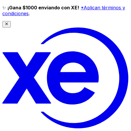
✨
¡Gana $1000 enviando con XE!
*Aplican términos y
condiciones
.