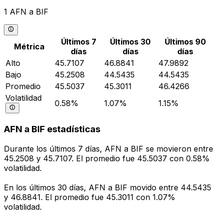
1 AFN a BIF
Últimos 7
Últimos 30
Últimos 90
Métrica
días
días
días
Alto
45.7107
46.8841
47.9892
Bajo
45.2508
44.5435
44.5435
Promedio
45.5037
45.3011
46.4266
Volatilidad
0.58%
1.07%
1.15%
AFN a BIF estadísticas
Durante los últimos 7 días, AFN a BIF se movieron entre
45.2508 y 45.7107. El promedio fue 45.5037 con 0.58%
volatilidad.
En los últimos 30 días, AFN a BIF movido entre 44.5435
y 46.8841. El promedio fue 45.3011 con 1.07%
volatilidad.