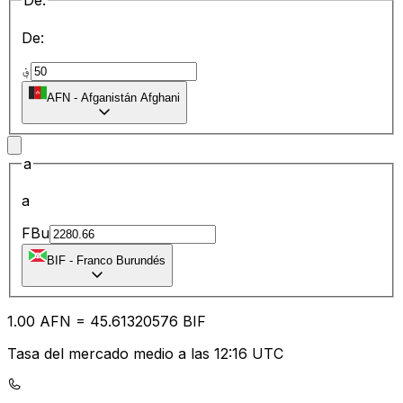
De:
De:
؋
AFN
-
Afganistán Afghani
a
a
FBu
BIF
-
Franco Burundés
1.00
AFN
=
45.61
320576
BIF
Tasa del mercado medio a las 12:16 UTC