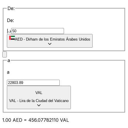
De:
De:
د.إ
AED
-
Dirham de los Emiratos Árabes Unidos
a
a
VAL
VAL
-
Lira de la Ciudad del Vaticano
1.00
AED
=
456.07
782110
VAL