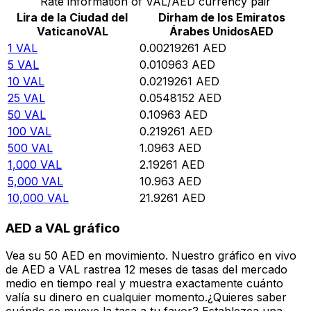
Rate information of VAL/AED currency pair
Lira de la Ciudad del
Dirham de los Emiratos
Vaticano
VAL
Árabes Unidos
AED
1
VAL
0.00219261
AED
5
VAL
0.010963
AED
10
VAL
0.0219261
AED
25
VAL
0.0548152
AED
50
VAL
0.10963
AED
100
VAL
0.219261
AED
500
VAL
1.0963
AED
1,000
VAL
2.19261
AED
5,000
VAL
10.963
AED
10,000
VAL
21.9261
AED
AED a VAL gráfico
Vea su 50 AED en movimiento. Nuestro gráfico en vivo
de AED a VAL rastrea 12 meses de tasas del mercado
medio en tiempo real y muestra exactamente cuánto
valía su dinero en cualquier momento.¿Quieres saber