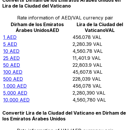
Convertir Dirham de los Emiratos Árabes Unidos en
Lira de la Ciudad del Vaticano
Rate information of AED/VAL currency pair
Dirham de los Emiratos
Lira de la Ciudad del
Árabes Unidos
AED
Vaticano
VAL
1
AED
456.078
VAL
5
AED
2,280.39
VAL
10
AED
4,560.78
VAL
25
AED
11,401.9
VAL
50
AED
22,803.9
VAL
100
AED
45,607.8
VAL
500
AED
228,039
VAL
1,000
AED
456,078
VAL
5,000
AED
2,280,390
VAL
10,000
AED
4,560,780
VAL
Convertir Lira de la Ciudad del Vaticano en Dirham de
los Emiratos Árabes Unidos