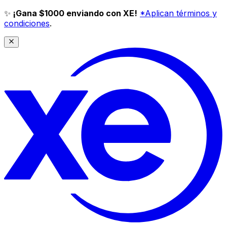
✨
¡Gana $1000 enviando con XE!
*Aplican términos y
condiciones
.