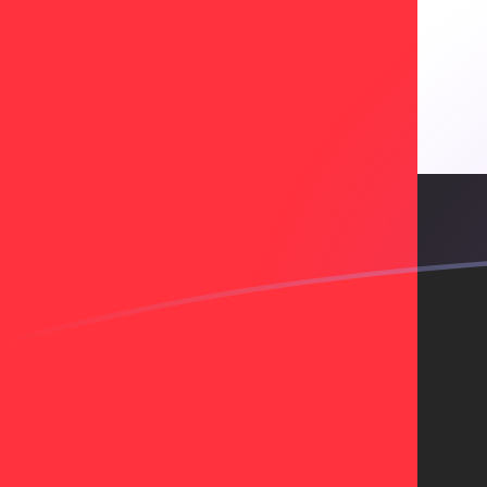
AED a FRF tipos de cambio hoy
Convertir Dirham de los Emiratos Árabes Unidos en Fr
Rate information of AED/FRF currency pair
Dirham de los Emiratos Árabes Unidos
AED
Franco fra
1
AED
1.54525
FRF
5
AED
7.72623
FRF
10
AED
15.4525
FRF
25
AED
38.6312
FRF
50
AED
77.2623
FRF
100
AED
154.525
FRF
500
AED
772.623
FR
1,000
AED
1,545.25
FR
5,000
AED
7,726.23
FR
10,000
AED
15,452.5
FR