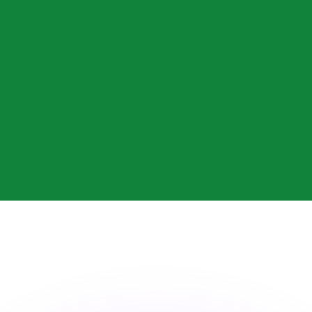
 tasas de los competidores.
r. Esto solo tiene fines informativos. No recibirás esta t