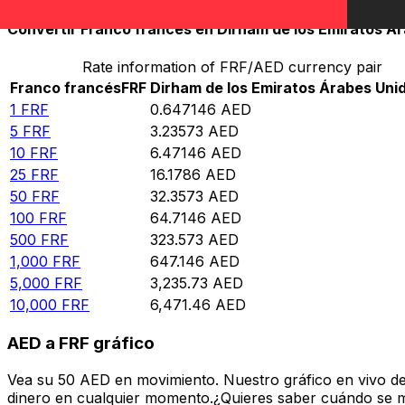
Convertir Franco francés en Dirham de los Emiratos Á
Rate information of FRF/AED currency pair
Franco francés
FRF
Dirham de los Emiratos Árabes Uni
1
FRF
0.647146
AED
5
FRF
3.23573
AED
10
FRF
6.47146
AED
25
FRF
16.1786
AED
50
FRF
32.3573
AED
100
FRF
64.7146
AED
500
FRF
323.573
AED
1,000
FRF
647.146
AED
5,000
FRF
3,235.73
AED
10,000
FRF
6,471.46
AED
AED a FRF gráfico
Vea su 50 AED en movimiento. Nuestro gráfico en vivo d
dinero en cualquier momento.¿Quieres saber cuándo se mue