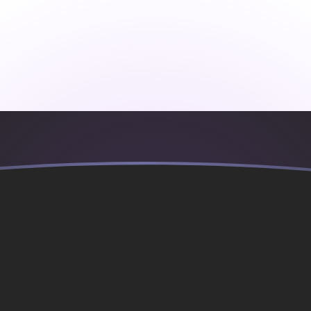
anco francés
ncés
FRF
F
F
F
F