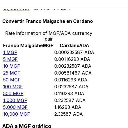
5,000
ADA
21,497,400
MGF
10,000
ADA
42,994,700
MGF
Convertir Franco Malgache en Cardano
Rate information of MGF/ADA currency
pair
Franco Malgache
MGF
Cardano
ADA
1
MGF
0.000232587
ADA
5
MGF
0.00116293
ADA
10
MGF
0.00232587
ADA
25
MGF
0.00581467
ADA
50
MGF
0.0116293
ADA
100
MGF
0.0232587
ADA
500
MGF
0.116293
ADA
1,000
MGF
0.232587
ADA
5,000
MGF
1.16293
ADA
10,000
MGF
2.32587
ADA
ADA a MGF gráfico