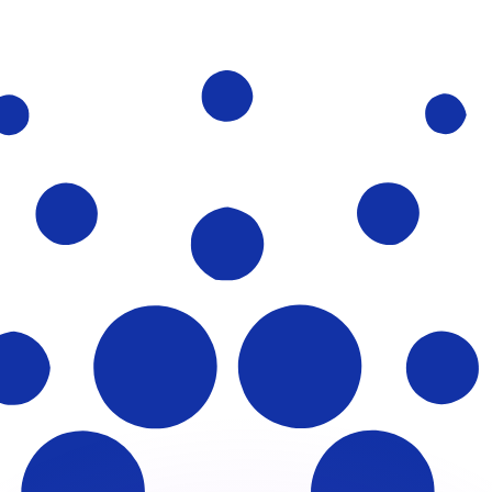
 tasas de los competidores.
r. Esto solo tiene fines informativos. No recibirás esta t