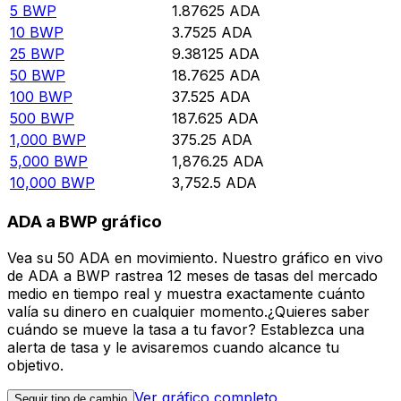
5
BWP
1.87625
ADA
10
BWP
3.7525
ADA
25
BWP
9.38125
ADA
50
BWP
18.7625
ADA
100
BWP
37.525
ADA
500
BWP
187.625
ADA
1,000
BWP
375.25
ADA
5,000
BWP
1,876.25
ADA
10,000
BWP
3,752.5
ADA
ADA a BWP gráfico
Vea su 50 ADA en movimiento. Nuestro gráfico en vivo
de ADA a BWP rastrea 12 meses de tasas del mercado
medio en tiempo real y muestra exactamente cuánto
valía su dinero en cualquier momento.¿Quieres saber
cuándo se mueve la tasa a tu favor? Establezca una
alerta de tasa y le avisaremos cuando alcance tu
objetivo.
Ver gráfico completo
Seguir tipo de cambio