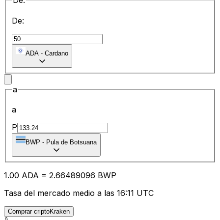
De:
De:
ADA
-
Cardano
a
a
P
BWP
-
Pula de Botsuana
1.00
ADA
=
2.66
489096
BWP
Tasa del mercado medio a las 16:11 UTC
Comprar criptoKraken