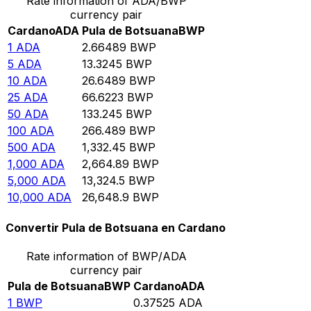
Rate information of ADA/BWP
currency pair
Cardano
ADA
Pula de Botsuana
BWP
1
ADA
2.66489
BWP
5
ADA
13.3245
BWP
10
ADA
26.6489
BWP
25
ADA
66.6223
BWP
50
ADA
133.245
BWP
100
ADA
266.489
BWP
500
ADA
1,332.45
BWP
1,000
ADA
2,664.89
BWP
5,000
ADA
13,324.5
BWP
10,000
ADA
26,648.9
BWP
Convertir Pula de Botsuana en Cardano
Rate information of BWP/ADA
currency pair
Pula de Botsuana
BWP
Cardano
ADA
1
BWP
0.37525
ADA