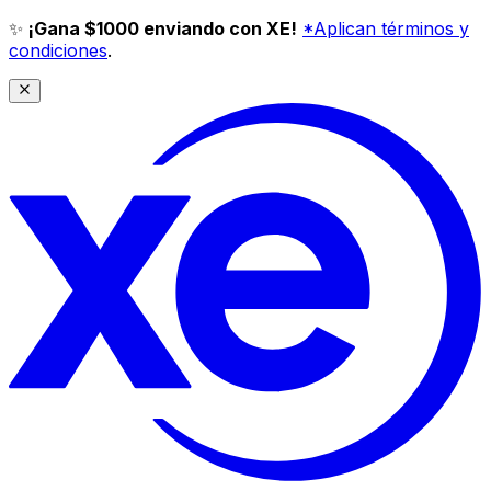
✨
¡Gana $1000 enviando con XE!
*Aplican términos y
condiciones
.