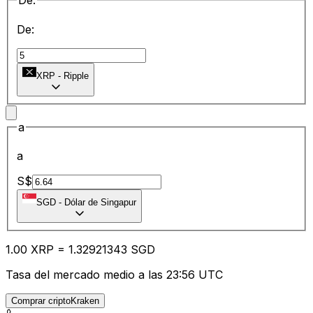
De:
De:
XRP
-
Ripple
a
a
S$
SGD
-
Dólar de Singapur
1.00
XRP
=
1.32
921343
SGD
Tasa del mercado medio a las 23:56 UTC
Comprar criptoKraken