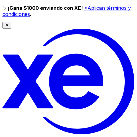
✨
¡Gana $1000 enviando con XE!
*Aplican términos y
condiciones
.