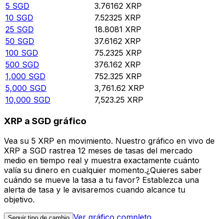
5
SGD
3.76162
XRP
10
SGD
7.52325
XRP
25
SGD
18.8081
XRP
50
SGD
37.6162
XRP
100
SGD
75.2325
XRP
500
SGD
376.162
XRP
1,000
SGD
752.325
XRP
5,000
SGD
3,761.62
XRP
10,000
SGD
7,523.25
XRP
XRP a SGD gráfico
Vea su 5 XRP en movimiento. Nuestro gráfico en vivo de
XRP a SGD rastrea 12 meses de tasas del mercado
medio en tiempo real y muestra exactamente cuánto
valía su dinero en cualquier momento.¿Quieres saber
cuándo se mueve la tasa a tu favor? Establezca una
alerta de tasa y le avisaremos cuando alcance tu
objetivo.
Ver gráfico completo
Seguir tipo de cambio