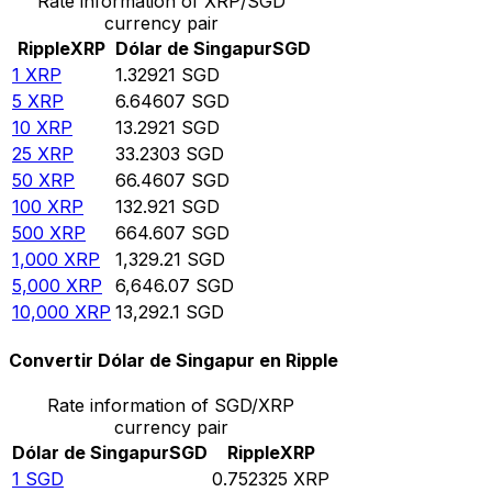
Rate information of XRP/SGD
currency pair
Ripple
XRP
Dólar de Singapur
SGD
1
XRP
1.32921
SGD
5
XRP
6.64607
SGD
10
XRP
13.2921
SGD
25
XRP
33.2303
SGD
50
XRP
66.4607
SGD
100
XRP
132.921
SGD
500
XRP
664.607
SGD
1,000
XRP
1,329.21
SGD
5,000
XRP
6,646.07
SGD
10,000
XRP
13,292.1
SGD
Convertir Dólar de Singapur en Ripple
Rate information of SGD/XRP
currency pair
Dólar de Singapur
SGD
Ripple
XRP
1
SGD
0.752325
XRP