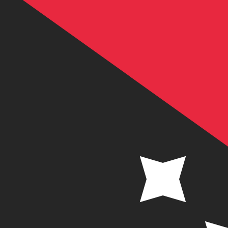
a
K
PGK
-
Kina de Papúa Nueva Guinea
1.00
SEK
=
0.46
924500
PGK
Tasa del mercado medio a las 21:53 UTC
Enviar dinero
Habla con un experto en divisas hoy.
Podemos superar las
Programar una llamada
Usamos la tasa del mercado medio para nuestro converso
¿Sabías que puedes enviar dinero al extranjero con Xe?
Regístrate hoy