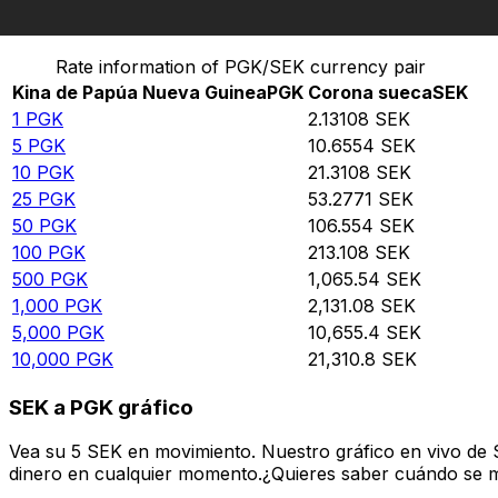
Convertir Kina de Papúa Nueva Guinea en Corona sue
Rate information of PGK/SEK currency pair
Kina de Papúa Nueva Guinea
PGK
Corona sueca
SEK
1
PGK
2.13108
SEK
5
PGK
10.6554
SEK
10
PGK
21.3108
SEK
25
PGK
53.2771
SEK
50
PGK
106.554
SEK
100
PGK
213.108
SEK
500
PGK
1,065.54
SEK
1,000
PGK
2,131.08
SEK
5,000
PGK
10,655.4
SEK
10,000
PGK
21,310.8
SEK
SEK a PGK gráfico
Vea su 5 SEK en movimiento. Nuestro gráfico en vivo de 
dinero en cualquier momento.¿Quieres saber cuándo se mue