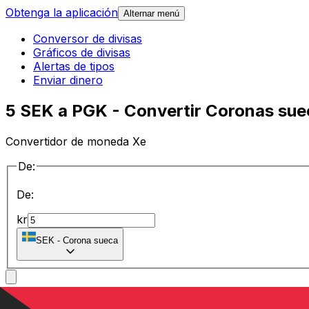
Obtenga la aplicación
Alternar menú
Conversor de divisas
Gráficos de divisas
Alertas de tipos
Enviar dinero
5 SEK a PGK - Convertir Coronas sue
Convertidor de moneda Xe
De:
De:
kr
SEK
-
Corona sueca
a