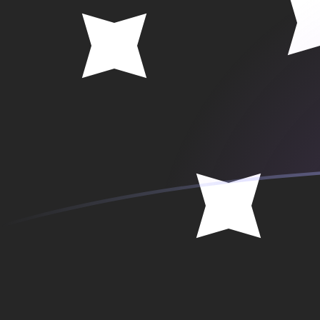
SEK a PGK tipos de cambio hoy
Convertir Corona sueca en Kina de Papúa Nueva Guin
Rate information of SEK/PGK currency pair
Corona sueca
SEK
Kina de Papúa Nueva Guinea
PGK
1
SEK
0.469245
PGK
5
SEK
2.34623
PGK
10
SEK
4.69245
PGK
25
SEK
11.7311
PGK
50
SEK
23.4623
PGK
100
SEK
46.9245
PGK
500
SEK
234.623
PGK
1,000
SEK
469.245
PGK
5,000
SEK
2,346.23
PGK
10,000
SEK
4,692.45
PGK