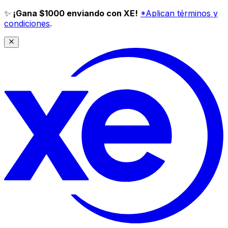
✨
¡Gana $1000 enviando con XE!
*Aplican términos y
condiciones
.