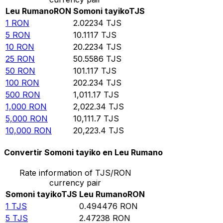
Leu Rumano
RON
Somoni tayiko
TJS
1
RON
2.02234
TJS
5
RON
10.1117
TJS
10
RON
20.2234
TJS
25
RON
50.5586
TJS
50
RON
101.117
TJS
100
RON
202.234
TJS
500
RON
1,011.17
TJS
1,000
RON
2,022.34
TJS
5,000
RON
10,111.7
TJS
10,000
RON
20,223.4
TJS
Convertir Somoni tayiko en Leu Rumano
Rate information of TJS/RON
currency pair
Somoni tayiko
TJS
Leu Rumano
RON
1
TJS
0.494476
RON
5
TJS
2.47238
RON