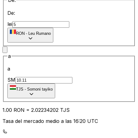
De:
De:
lei
RON
-
Leu Rumano
a
a
SM
TJS
-
Somoni tayiko
1.00
RON
=
2.02
234202
TJS
Tasa del mercado medio a las 16:20 UTC