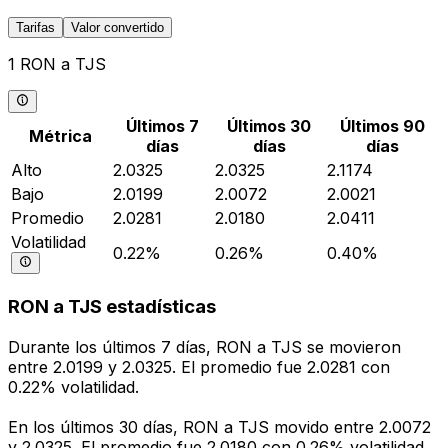
Tarifas
Valor convertido
1 RON a TJS
Últimos 7
Últimos 30
Últimos 90
Métrica
días
días
días
Alto
2.0325
2.0325
2.1174
Bajo
2.0199
2.0072
2.0021
Promedio
2.0281
2.0180
2.0411
Volatilidad
0.22%
0.26%
0.40%
RON a TJS estadísticas
Durante los últimos 7 días, RON a TJS se movieron
entre 2.0199 y 2.0325. El promedio fue 2.0281 con
0.22% volatilidad.
En los últimos 30 días, RON a TJS movido entre 2.0072
y 2.0325. El promedio fue 2.0180 con 0.26% volatilidad.