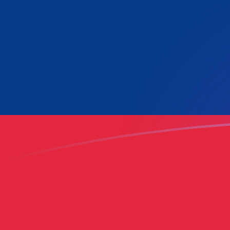
LAK a LUF tipos de cambio hoy
Convertir Kip lao en Franco Luxemburgués
Rate information of LAK/LUF currency
pair
Kip lao
LAK
Franco Luxemburgués
LUF
1
LAK
0.00154449
LUF
5
LAK
0.00772243
LUF
10
LAK
0.0154449
LUF
25
LAK
0.0386121
LUF
50
LAK
0.0772243
LUF
100
LAK
0.154449
LUF
500
LAK
0.772243
LUF
1,000
LAK
1.54449
LUF
5,000
LAK
7.72243
LUF