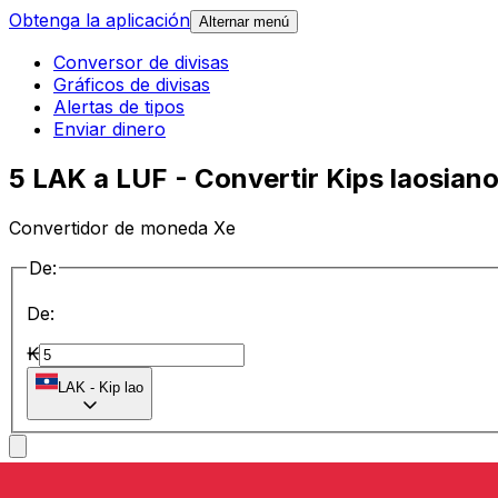
Obtenga la aplicación
Alternar menú
Conversor de divisas
Gráficos de divisas
Alertas de tipos
Enviar dinero
5 LAK a LUF - Convertir Kips laosia
Convertidor de moneda Xe
De:
De:
₭
LAK
-
Kip lao
a