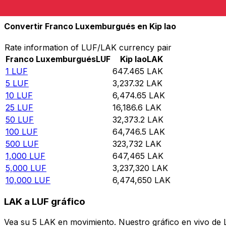
10,000
LAK
15.4449
LUF
Convertir Franco Luxemburgués en Kip lao
Rate information of LUF/LAK currency pair
Franco Luxemburgués
LUF
Kip lao
LAK
1
LUF
647.465
LAK
5
LUF
3,237.32
LAK
10
LUF
6,474.65
LAK
25
LUF
16,186.6
LAK
50
LUF
32,373.2
LAK
100
LUF
64,746.5
LAK
500
LUF
323,732
LAK
1,000
LUF
647,465
LAK
5,000
LUF
3,237,320
LAK
10,000
LUF
6,474,650
LAK
LAK a LUF gráfico
Vea su 5 LAK en movimiento. Nuestro gráfico en vivo de 