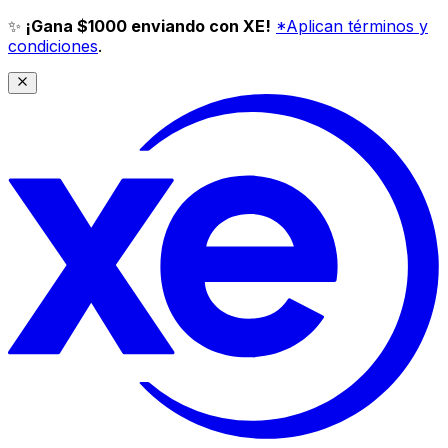
✨
¡Gana $1000 enviando con XE!
*Aplican términos y
condiciones
.