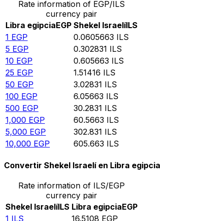
Rate information of EGP/ILS
currency pair
Libra egipcia
EGP
Shekel Israelí
ILS
1
EGP
0.0605663
ILS
5
EGP
0.302831
ILS
10
EGP
0.605663
ILS
25
EGP
1.51416
ILS
50
EGP
3.02831
ILS
100
EGP
6.05663
ILS
500
EGP
30.2831
ILS
1,000
EGP
60.5663
ILS
5,000
EGP
302.831
ILS
10,000
EGP
605.663
ILS
Convertir Shekel Israelí en Libra egipcia
Rate information of ILS/EGP
currency pair
Shekel Israelí
ILS
Libra egipcia
EGP
1
ILS
16.5108
EGP