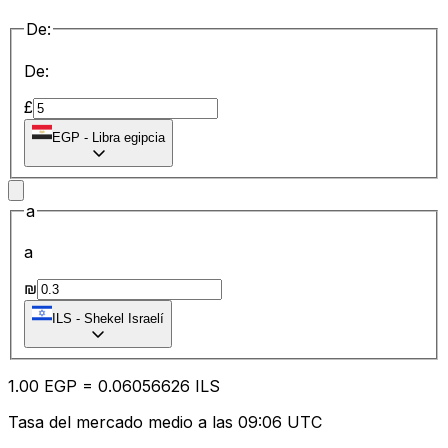
De:
De:
£
EGP
-
Libra egipcia
a
a
₪
ILS
-
Shekel Israelí
1.00
EGP
=
0.06
056626
ILS
Tasa del mercado medio a las 09:06 UTC