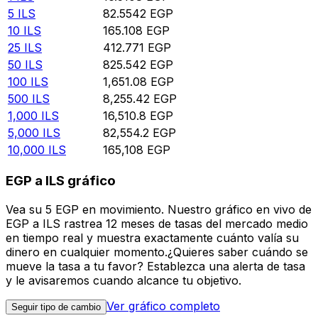
5
ILS
82.5542
EGP
10
ILS
165.108
EGP
25
ILS
412.771
EGP
50
ILS
825.542
EGP
100
ILS
1,651.08
EGP
500
ILS
8,255.42
EGP
1,000
ILS
16,510.8
EGP
5,000
ILS
82,554.2
EGP
10,000
ILS
165,108
EGP
EGP a ILS gráfico
Vea su 5 EGP en movimiento. Nuestro gráfico en vivo de
EGP a ILS rastrea 12 meses de tasas del mercado medio
en tiempo real y muestra exactamente cuánto valía su
dinero en cualquier momento.¿Quieres saber cuándo se
mueve la tasa a tu favor? Establezca una alerta de tasa
y le avisaremos cuando alcance tu objetivo.
Ver gráfico completo
Seguir tipo de cambio