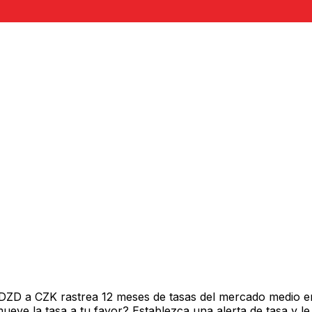
 DZD a CZK rastrea 12 meses de tasas del mercado medio e
ve la tasa a tu favor? Establezca una alerta de tasa y le