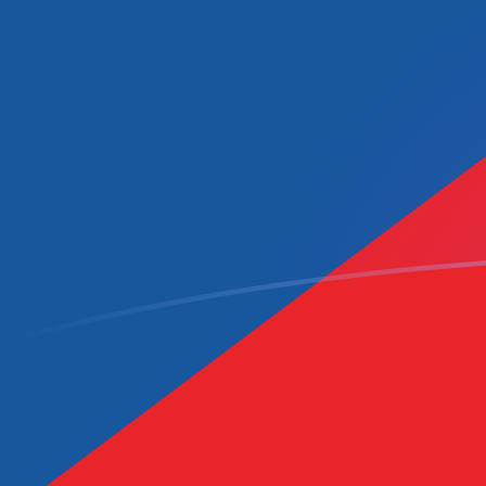
DZD a CZK tipos de cambio hoy
Convertir Dinar argelino en Corona checa
Rate information of DZD/CZK currency
pair
Dinar argelino
DZD
Corona checa
CZK
1
DZD
0.158284
CZK
5
DZD
0.791421
CZK
10
DZD
1.58284
CZK
25
DZD
3.95711
CZK
50
DZD
7.91421
CZK
100
DZD
15.8284
CZK
500
DZD
79.1421
CZK
1,000
DZD
158.284
CZK
5,000
DZD
791.421
CZK
10,000
DZD
1,582.84
CZK