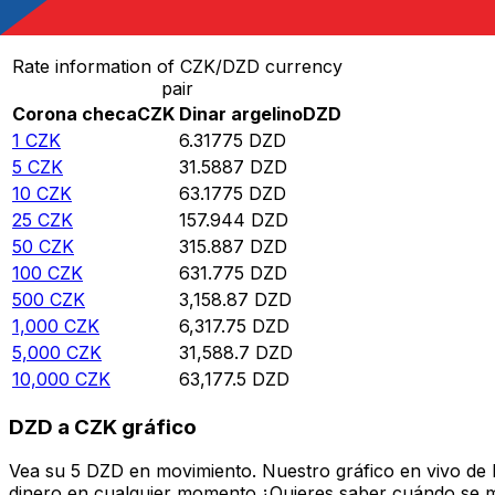
Convertir Corona checa en Dinar argelino
Rate information of CZK/DZD currency
pair
Corona checa
CZK
Dinar argelino
DZD
1
CZK
6.31775
DZD
5
CZK
31.5887
DZD
10
CZK
63.1775
DZD
25
CZK
157.944
DZD
50
CZK
315.887
DZD
100
CZK
631.775
DZD
500
CZK
3,158.87
DZD
1,000
CZK
6,317.75
DZD
5,000
CZK
31,588.7
DZD
10,000
CZK
63,177.5
DZD
DZD a CZK gráfico
Vea su 5 DZD en movimiento. Nuestro gráfico en vivo de
dinero en cualquier momento.¿Quieres saber cuándo se mue