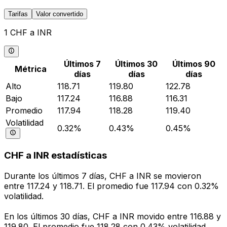
Tarifas
Valor convertido
1 CHF a INR
Últimos 7
Últimos 30
Últimos 90
Métrica
días
días
días
Alto
118.71
119.80
122.78
Bajo
117.24
116.88
116.31
Promedio
117.94
118.28
119.40
Volatilidad
0.32%
0.43%
0.45%
CHF a INR estadísticas
Durante los últimos 7 días, CHF a INR se movieron
entre 117.24 y 118.71. El promedio fue 117.94 con 0.32%
volatilidad.
En los últimos 30 días, CHF a INR movido entre 116.88 y
119.80. El promedio fue 118.28 con 0.43% volatilidad.