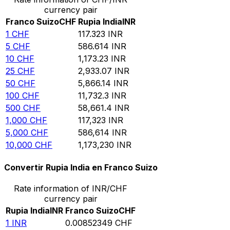
currency pair
Franco Suizo
CHF
Rupia India
INR
1
CHF
117.323
INR
5
CHF
586.614
INR
10
CHF
1,173.23
INR
25
CHF
2,933.07
INR
50
CHF
5,866.14
INR
100
CHF
11,732.3
INR
500
CHF
58,661.4
INR
1,000
CHF
117,323
INR
5,000
CHF
586,614
INR
10,000
CHF
1,173,230
INR
Convertir Rupia India en Franco Suizo
Rate information of INR/CHF
currency pair
Rupia India
INR
Franco Suizo
CHF
1
INR
0.00852349
CHF