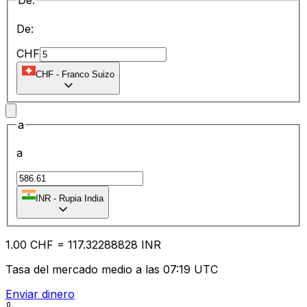
De:
De:
CHF
CHF
-
Franco Suizo
a
a
INR
-
Rupia India
1.00
CHF
=
117.32
288828
INR
Tasa del mercado medio a las 07:19 UTC
Enviar dinero