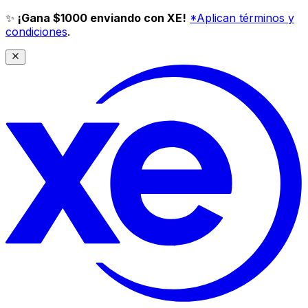
✨
¡Gana $1000 enviando con XE!
*Aplican términos y
condiciones
.