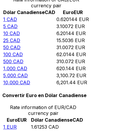
currency pair
Dólar Canadiense
CAD
Euro
EUR
1
CAD
0.620144
EUR
5
CAD
3.10072
EUR
10
CAD
6.20144
EUR
25
CAD
15.5036
EUR
50
CAD
31.0072
EUR
100
CAD
62.0144
EUR
500
CAD
310.072
EUR
1,000
CAD
620.144
EUR
5,000
CAD
3,100.72
EUR
10,000
CAD
6,201.44
EUR
Convertir Euro en Dólar Canadiense
Rate information of EUR/CAD
currency pair
Euro
EUR
Dólar Canadiense
CAD
1
EUR
1.61253
CAD