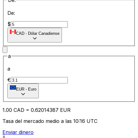
De:
De:
$
CAD
-
Dólar Canadiense
a
a
€
EUR
-
Euro
1.00
CAD
=
0.62
014387
EUR
Tasa del mercado medio a las 10:16 UTC
Enviar dinero