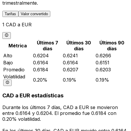
trimestralmente.
Tarifas
Valor convertido
1 CAD a EUR
Últimos 7
Últimos 30
Últimos 90
Métrica
días
días
días
Alto
0.6204
0.6241
0.6266
Bajo
0.6164
0.6164
0.6151
Promedio
0.6184
0.6207
0.6203
Volatilidad
0.20%
0.19%
0.19%
CAD a EUR estadísticas
Durante los últimos 7 días, CAD a EUR se movieron
entre 0.6164 y 0.6204. El promedio fue 0.6184 con
0.20% volatilidad.
En los últimos 30 días, CAD a EUR movido entre 0.6164