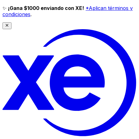
✨
¡Gana $1000 enviando con XE!
*Aplican términos y
condiciones
.