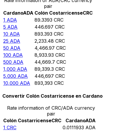
Rate information of ADA/CRC currency
pair
Cardano
ADA
Colón Costarricense
CRC
1
ADA
89.3393
CRC
5
ADA
446.697
CRC
10
ADA
893.393
CRC
25
ADA
2,233.48
CRC
50
ADA
4,466.97
CRC
100
ADA
8,933.93
CRC
500
ADA
44,669.7
CRC
1,000
ADA
89,339.3
CRC
5,000
ADA
446,697
CRC
10,000
ADA
893,393
CRC
Convertir Colón Costarricense en Cardano
Rate information of CRC/ADA currency
pair
Colón Costarricense
CRC
Cardano
ADA
1
CRC
0.0111933
ADA