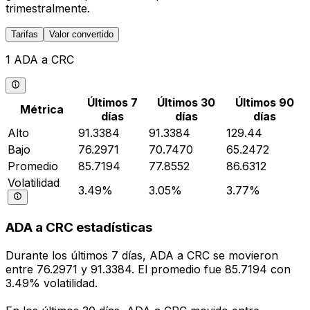
trimestralmente.
Tarifas
Valor convertido
1 ADA a CRC
Últimos 7
Últimos 30
Últimos 90
Métrica
días
días
días
Alto
91.3384
91.3384
129.44
Bajo
76.2971
70.7470
65.2472
Promedio
85.7194
77.8552
86.6312
Volatilidad
3.49%
3.05%
3.77%
ADA a CRC estadísticas
Durante los últimos 7 días, ADA a CRC se movieron
entre 76.2971 y 91.3384. El promedio fue 85.7194 con
3.49% volatilidad.