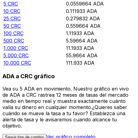
5
CRC
0.0559664
ADA
10
CRC
0.111933
ADA
25
CRC
0.279832
ADA
50
CRC
0.559664
ADA
100
CRC
1.11933
ADA
500
CRC
5.59664
ADA
1,000
CRC
11.1933
ADA
5,000
CRC
55.9664
ADA
10,000
CRC
111.933
ADA
ADA a CRC gráfico
Vea su 5 ADA en movimiento. Nuestro gráfico en vivo
de ADA a CRC rastrea 12 meses de tasas del mercado
medio en tiempo real y muestra exactamente cuánto
valía su dinero en cualquier momento.¿Quieres saber
cuándo se mueve la tasa a tu favor? Establezca una
alerta de tasa y le avisaremos cuando alcance tu
objetivo.
Ver gráfico completo
Seguir tipo de cambio