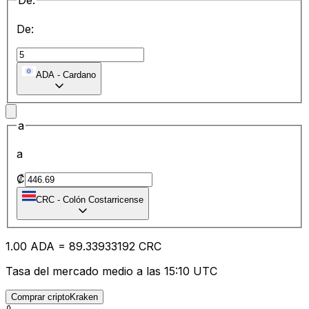
De:
De:
ADA
-
Cardano
a
a
₡
CRC
-
Colón Costarricense
1.00
ADA
=
89.33
933192
CRC
Tasa del mercado medio a las 15:10 UTC
Comprar criptoKraken