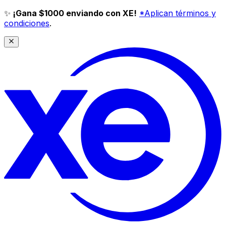
✨
¡Gana $1000 enviando con XE!
*Aplican términos y
condiciones
.