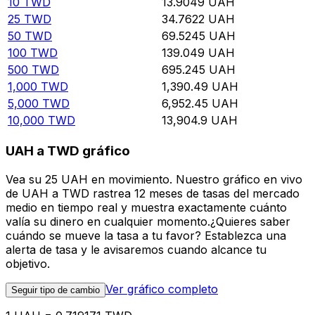
10
TWD
13.9049
UAH
25
TWD
34.7622
UAH
50
TWD
69.5245
UAH
100
TWD
139.049
UAH
500
TWD
695.245
UAH
1,000
TWD
1,390.49
UAH
5,000
TWD
6,952.45
UAH
10,000
TWD
13,904.9
UAH
UAH a TWD gráfico
Vea su 25 UAH en movimiento. Nuestro gráfico en vivo
de UAH a TWD rastrea 12 meses de tasas del mercado
medio en tiempo real y muestra exactamente cuánto
valía su dinero en cualquier momento.¿Quieres saber
cuándo se mueve la tasa a tu favor? Establezca una
alerta de tasa y le avisaremos cuando alcance tu
objetivo.
Ver gráfico completo
Seguir tipo de cambio