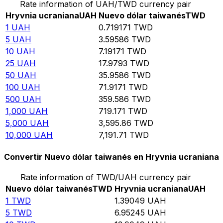
Rate information of UAH/TWD currency pair
Hryvnia ucraniana
UAH
Nuevo dólar taiwanés
TWD
1
UAH
0.719171
TWD
5
UAH
3.59586
TWD
10
UAH
7.19171
TWD
25
UAH
17.9793
TWD
50
UAH
35.9586
TWD
100
UAH
71.9171
TWD
500
UAH
359.586
TWD
1,000
UAH
719.171
TWD
5,000
UAH
3,595.86
TWD
10,000
UAH
7,191.71
TWD
Convertir Nuevo dólar taiwanés en Hryvnia ucraniana
Rate information of TWD/UAH currency pair
Nuevo dólar taiwanés
TWD
Hryvnia ucraniana
UAH
1
TWD
1.39049
UAH
5
TWD
6.95245
UAH