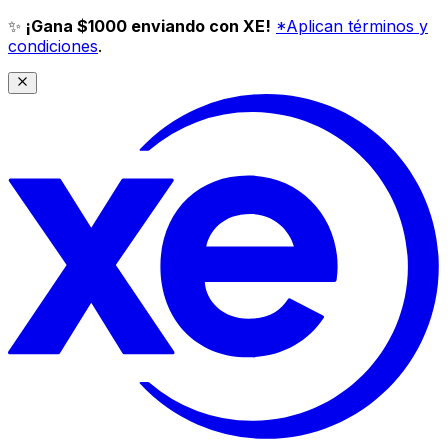
✨
¡Gana $1000 enviando con XE!
*Aplican términos y
condiciones
.