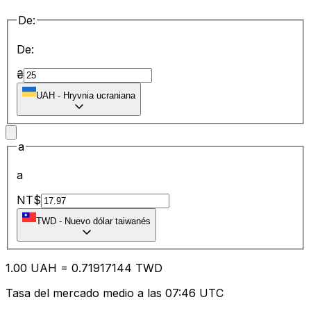
De:
De:
₴
UAH
-
Hryvnia ucraniana
a
a
NT$
TWD
-
Nuevo dólar taiwanés
1.00
UAH
=
0.71
917144
TWD
Tasa del mercado medio a las 07:46 UTC