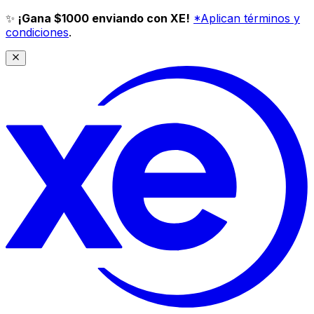
✨
¡Gana $1000 enviando con XE!
*Aplican términos y
condiciones
.