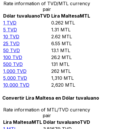
Rate information of TVD/MTL currency
pair
Dólar tuvaluano
TVD
Lira Maltesa
MTL
1
TVD
0.262
MTL
5
TVD
1.31
MTL
10
TVD
2.62
MTL
25
TVD
6.55
MTL
50
TVD
13.1
MTL
100
TVD
26.2
MTL
500
TVD
131
MTL
1,000
TVD
262
MTL
5,000
TVD
1,310
MTL
10,000
TVD
2,620
MTL
Convertir Lira Maltesa en Dólar tuvaluano
Rate information of MTL/TVD currency
pair
Lira Maltesa
MTL
Dólar tuvaluano
TVD
1
MTL
3.81679
TVD