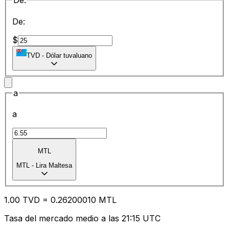
De:
De:
$
TVD
-
Dólar tuvaluano
a
a
MTL
MTL
-
Lira Maltesa
1.00
TVD
=
0.26
200010
MTL
Tasa del mercado medio a las 21:15 UTC